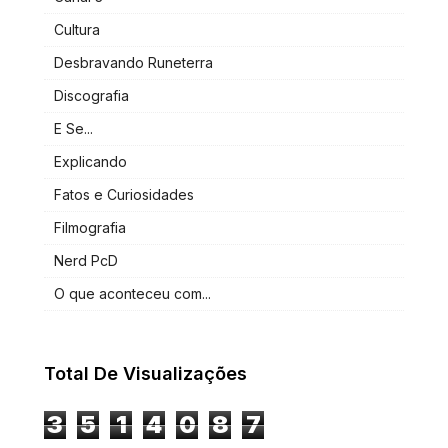
Cultura
Desbravando Runeterra
Discografia
E Se...
Explicando
Fatos e Curiosidades
Filmografia
Nerd PcD
O que aconteceu com...
Total De Visualizações
3
5
1
4
0
8
7