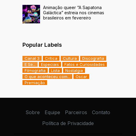
Animação queer “A Sapatona
Galáctica” estreia nos cinemas
brasileiros em fevereiro
Popular Labels
Canal 3
Crítica
Cultura
Discografia
E Se...
Especiais
Fatos e Curiosidades
Filmografia
Lista
Nostalgia
O que aconteceu com...
Oscar
Premiação
Sobre
Equipe
Parceiros
Contato
Política de Privacidade