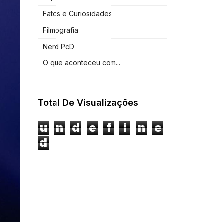
Fatos e Curiosidades
Filmografia
Nerd PcD
O que aconteceu com...
Total De Visualizações
u
n
d
e
f
i
n
e
d