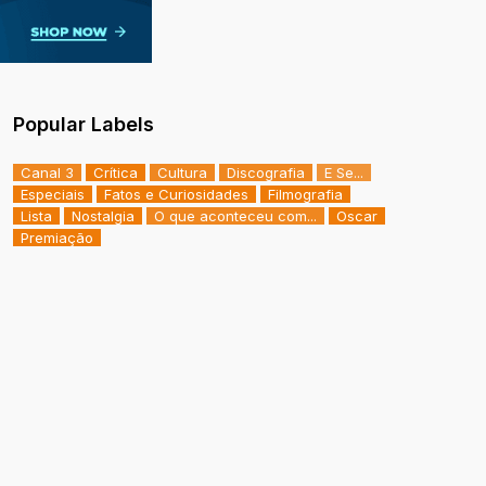
Popular Labels
Canal 3
Crítica
Cultura
Discografia
E Se...
Especiais
Fatos e Curiosidades
Filmografia
Lista
Nostalgia
O que aconteceu com...
Oscar
Premiação