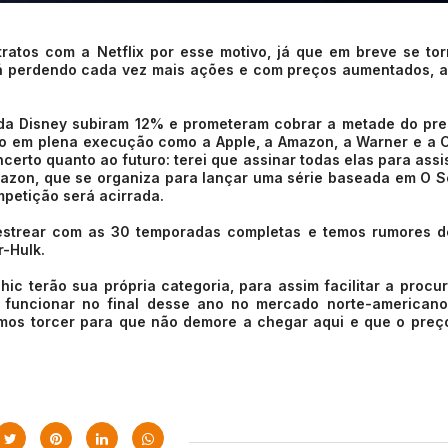
atos com a Netflix por esse motivo, já que em breve se to
stá perdendo cada vez mais ações e com preços aumentados, 
 da Disney subiram 12% e prometeram cobrar a metade do pr
stão em plena execução como a Apple, a Amazon, a Warner e a 
erto quanto ao futuro: terei que assinar todas elas para assis
azon, que se organiza para lançar uma série baseada em O 
ompetição será acirrada.
estrear com as 30 temporadas completas e temos rumores d
-Hulk.
hic terão sua própria categoria, para assim facilitar a procu
 funcionar no final desse ano no mercado norte-americano
mos torcer para que não demore a chegar aqui e que o preç