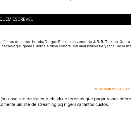
...
QUEM ESCREVEU
s, filmes de super-heróis, Dragon Ball e o universo de J. R. R. Tolkien. Gosto
, tecnologia, games, livros e trilha sonora. Nai anar kaluva tielyanna
Saiba ma
26 de abril de 2019 às
 (no caso site de filmes e etc kk) e teremos que pagar varias difer
a somente um site de streaming pq n gerava tantos custos.