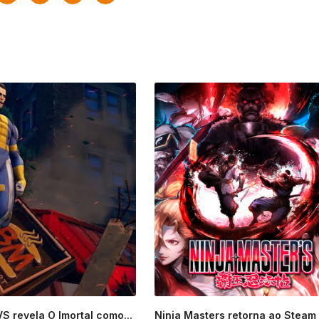
VS revela O Imortal como...
Ninja Masters retorna ao Steam