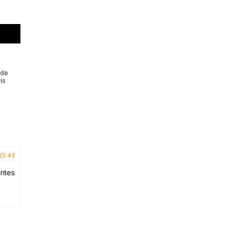
 de
is
 23:43
entes