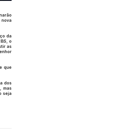
rnarão
a nova
eço da
CBS, o
tir as
Senhor
e que
ra dos
, mas
o seja