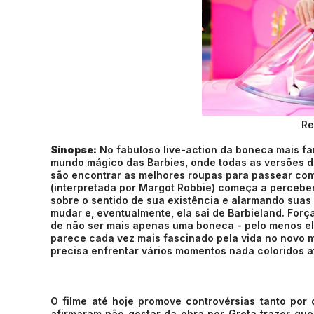
Re
Sinopse:
No fabuloso live-action da boneca mais f
mundo mágico das Barbies, onde todas as versões 
são encontrar as melhores roupas para passear com 
(interpretada por Margot Robbie) começa a perceber
sobre o sentido de sua existência e alarmando sua
mudar e, eventualmente, ela sai de Barbieland. Força
de não ser mais apenas uma boneca - pelo menos el
parece cada vez mais fascinado pela vida no novo mu
precisa enfrentar vários momentos nada coloridos at
O filme até hoje promove controvérsias tanto por
afirmaram não gostar da obra por Greta trazer ques