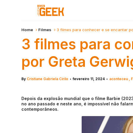
Home
Filmes
3 filmes para conhecer e se encantar p
3 filmes para c
por Greta Gerwi
By
Cristiane Gabriela Cirilo
fevereiro 11, 2024
aconteceu
F
•
•
Depois da explosão mundial que o filme Barbie (202
no ano passado e neste ano, é impossível não falarmo
contemporâneos.