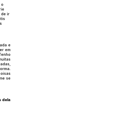
 o
rie
de ir
tis
s
mada e
ter em
 Tenho
muitas
radas,
forma.
coisas
lme se
s dela