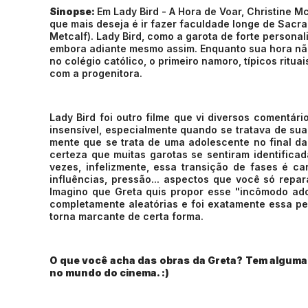
Sinopse:
Em Lady Bird - A Hora de Voar, Christine 
que mais deseja é ir fazer faculdade longe de Sacra
Metcalf). Lady Bird, como a garota de forte personal
embora adiante mesmo assim. Enquanto sua hora não 
no colégio católico, o primeiro namoro, típicos rit
com a progenitora.
Lady Bird foi outro filme que vi diversos comentá
insensível, especialmente quando se tratava de sua
mente que se trata de uma adolescente no final da 
certeza que muitas garotas se sentiram identificad
vezes, infelizmente, essa transição de fases é ca
influências, pressão... aspectos que você só repa
Imagino que Greta quis propor esse "incômodo adol
completamente aleatórias e foi exatamente essa per
torna marcante de certa forma.
O que você acha das obras da Greta? Tem alguma 
no mundo do cinema. :)