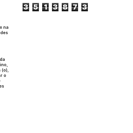
3
5
1
3
8
7
3
m na
ades
 da
ino,
(o),
r o
e
es