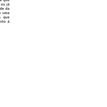
 ou já
ade da
ra uma
s que
anto à