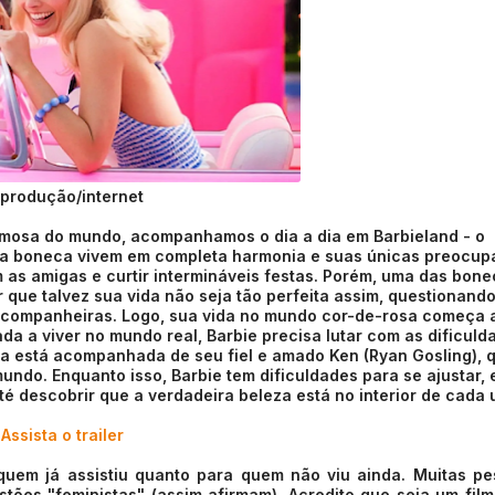
produção/internet
amosa do mundo, acompanhamos o dia a dia em Barbieland - o
da boneca vivem em completa harmonia e suas únicas preocu
as amigas e curtir intermináveis festas. Porém, uma das bon
 que talvez sua vida não seja tão perfeita assim, questionand
s companheiras. Logo, sua vida no mundo cor-de-rosa começa 
da a viver no mundo real, Barbie precisa lutar com as dificuld
a está acompanhada de seu fiel e amado Ken (Ryan Gosling), 
ndo. Enquanto isso, Barbie tem dificuldades para se ajustar, 
é descobrir que a verdadeira beleza está no interior de cada 
Assista o trailer
 quem já assistiu quanto para quem não viu ainda. Muitas p
tões "feministas" (assim afirmam). Acredito que seja um fil