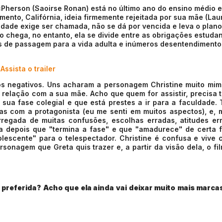
McPherson (Saoirse Ronan) está no último ano do ensino médio e
mento, Califórnia, ideia firmemente rejeitada por sua mãe (Lau
idade exige ser chamada, não se dá por vencida e leva o plano 
chega, no entanto, ela se divide entre as obrigações estudan
uais de passagem para a vida adulta e inúmeros desentendimento
Assista o trailer
rios negativos. Uns acharam a personagem Christine muito mi
 relação com a sua mãe. Acho que quem for assistir, precisa 
sua fase colegial e que está prestes a ir para a faculdade.
as com a protagonista (eu me senti em muitos aspectos), e, 
rregada de muitas confusões, escolhas erradas, atitudes er
ra depois que "termina a fase" e que "amadurece" de certa 
escente" para o telespectador. Christine é confusa e vive 
sonagem que Greta quis trazer e, a partir da visão dela, o fi
preferida? Acho que ela ainda vai deixar muito mais marca