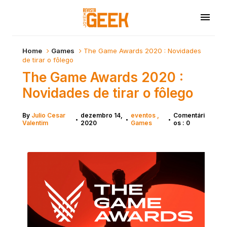
Home
Games
The Game Awards 2020 : Novidades
de tirar o fôlego
The Game Awards 2020 :
Novidades de tirar o fôlego
By
Julio Cesar
dezembro 14,
eventos
Comentári
•
•
•
Valentim
2020
Games
os : 0