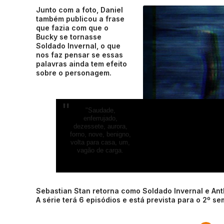
Junto com a foto, Daniel
também publicou a frase
que fazia com que o
Bucky se tornasse
Soldado Invernal, o que
nos faz pensar se essas
palavras ainda tem efeito
sobre o personagem.
"Saudade,
enferrujado,
dezessete, aurora,
forno, nove, benigno,
volta para casa, um,
vagão de carga.
Sebastian Stan retorna como Soldado Invernal e An
A série terá 6 episódios e está prevista para o 2º s