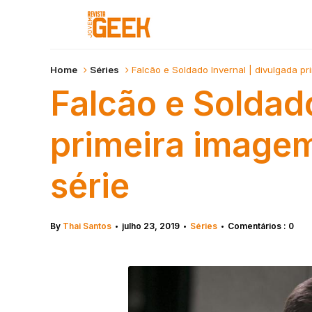
Home
Séries
Falcão e Soldado Invernal | divulgada p
Falcão e Soldado
primeira image
série
By
Thai Santos
julho 23, 2019
Séries
Comentários : 0
•
•
•