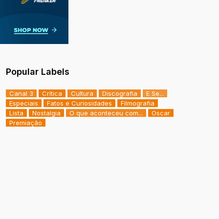
Popular Labels
Canal 3
Crítica
Cultura
Discografia
E Se...
Especiais
Fatos e Curiosidades
Filmografia
Lista
Nostalgia
O que aconteceu com...
Oscar
Premiação