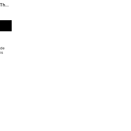
Th...
 de
is