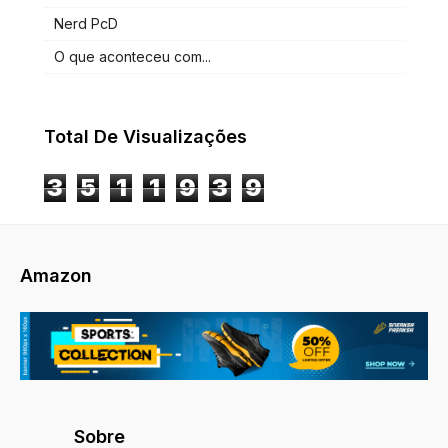
Nerd PcD
O que aconteceu com...
Total De Visualizações
3
5
1
1
9
3
9
Amazon
Sobre