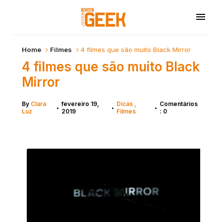
Home
Filmes
4 filmes que são muito Black Mirror
4 filmes que são muito Black
Mirror
By
Clara
fevereiro 19,
Dicas
Comentários
•
•
•
Luz
2019
Filmes
: 0