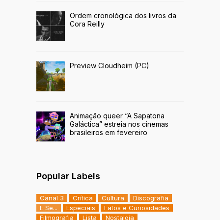
Ordem cronológica dos livros da
Cora Reilly
Preview Cloudheim (PC)
Animação queer “A Sapatona
Galáctica” estreia nos cinemas
brasileiros em fevereiro
Popular Labels
Canal 3
Crítica
Cultura
Discografia
E Se...
Especiais
Fatos e Curiosidades
Filmografia
Lista
Nostalgia