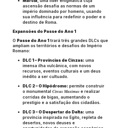
Marcia
, uma líder enigmática cuja
ascensão desafia as normas de um
império dominado por homens, usando
sua influência para redefinir o poder e o
destino de Roma.
Expansões do Passe do Ano 1
O
Passe do Ano 1
trará três grandes DLCs que
ampliam os territórios e desafios do Império
Romano:
DLC 1 – Províncias de Cinzas:
uma
imensa ilha vulcânica, com novos
recursos, eventos culturais e um deus
inédito a ser cultuado.
DLC 2 – O Hipódromo:
permite construir
Circus Maximus
o monumental
e realizar
corridas de bigas, aumentando o
prestígio e a satisfação dos cidadãos.
DLC 3 – O Despertar do Delta:
uma
província inspirada no Egito, repleta de
desertos, novos deuses e