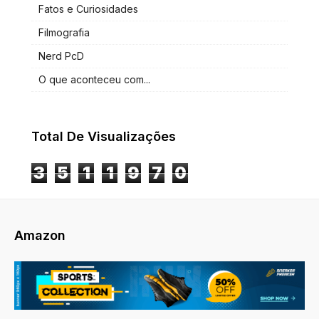
Fatos e Curiosidades
Filmografia
Nerd PcD
O que aconteceu com...
Total De Visualizações
3
5
1
1
9
7
0
Amazon