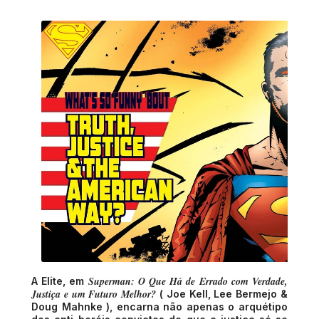
Arte por Lee Bermejo e  Doug Mahnke (
Superman: O Que Há de Errado com Verdade,
A Elite, em
Justiça e um Futuro Melhor?
( Joe Kell, Lee Bermejo &
Doug Mahnke ), encarna não apenas o arquétipo