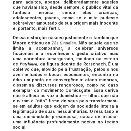
para adultos, apagou deliberadamente aqueles
que haviam sido, desde sempre, o público vital da
fantasia heroica, sendo elas crianças,
adolescentes, jovens, como se o mito pudesse
sobreviver amputado de sua origem mais inocente
e, portanto, mais fértil.
Dessa distorção nasceu justamente o fandom que
The Guardian
Moore criticou ao
. Não aquele que se
limita a acompanhar, a celebrar universos
ficcionais e a reconhecer o gesto criativo, mas
uma caricatura amargurada, moldada na esteira
Watchmen,
de
da figura doente de Rorschach. É um
coletivo que, movido pela frustração, pelos olhos
avermelhados e bocas espumantes, encontra no
ódio um ponto de convergência: ataca minorias,
dissemina discursos rancorosos, como no caso
exemplar do movimento Comicsgate. Essa deriva
não é alheia ao vazio doméstico — filhos que não
ouviram o “não” firme de seus pais transformam-
se em adultos que exigem da sociedade inteira a
legitimação de suas mesquinharias. O resultado é
uma comunidade presunçosa, capaz de irradiar
uma influência profundamente nociva no tecido
social.