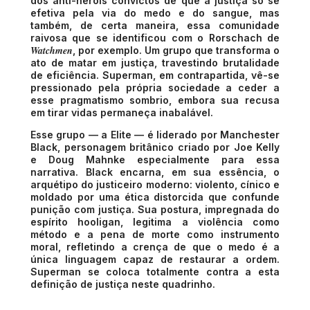
dos anti-heróis convictos de que a justiça só se
efetiva pela via do medo e do sangue, mas
também, de certa maneira, essa comunidade
raivosa que se identificou com o Rorschach de
Watchmen
, por exemplo. Um grupo que transforma o
ato de matar em justiça, travestindo brutalidade
de eficiência. Superman, em contrapartida, vê-se
pressionado pela própria sociedade a ceder a
esse pragmatismo sombrio, embora sua recusa
em tirar vidas permaneça inabalável.
Esse grupo — a Elite — é liderado por Manchester
Black, personagem britânico criado por Joe Kelly
e Doug Mahnke especialmente para essa
narrativa. Black encarna, em sua essência, o
arquétipo do justiceiro moderno: violento, cínico e
moldado por uma ética distorcida que confunde
punição com justiça. Sua postura, impregnada do
espírito hooligan, legitima a violência como
método e a pena de morte como instrumento
moral, refletindo a crença de que o medo é a
única linguagem capaz de restaurar a ordem.
Superman se coloca totalmente contra a esta
definição de justiça neste quadrinho.