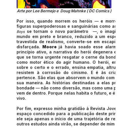
Arte por Lee Bermejo e Doug Mahnke ( DC Comics )
Por isso, quando morrem os heróis — e morrem, s
figuras superpoderosas e sanguinárias como as de
W
se tornam o novo parâmetro —, o imaginário 
Boys
mundo em preto e branco, reduzido a um espetáculo 
travestida de realismo, converte-se em escapismo; 
disfarçada.
Moore
já havia soado esse alarme: 
princípio ativo, a narrativa do herói degenera em cu
que se torna urgente resgatar o cerne da bondade
como motor ético do agir humano. O herói, em sua 
sobre o certo e o errado, ensina empatia, altruísmo,
resistem à corrosão do cinismo. E é às crianças
pertence. São elas que absorvem o mundo com mais i
sua maneira. As histórias destinadas a elas precisam
bondade — não como diversão, mas como uma promess
vem de dentro. Porque nelas habita o futuro, e é nelas
vivo.
Por fim, expresso minha gratidão à Revista Jovem Ge
espaço concedido para a publicação deste primeiro 
ele seja apenas o início de uma trajetória de reflex
outros estudos ainda virão, se depender de mim