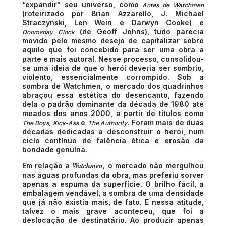
“expandir” seu universo, como
Antes de Watchmen
(roteirizado por Brian Azzarello, J. Michael
Straczynski, Len Wein e Darwyn Cooke) e
(de Geoff Johns), tudo parecia
Doomsday Clock
movido pelo mesmo desejo de capitalizar sobre
aquilo que foi concebido para ser uma obra a
parte e mais autoral. Nesse processo, consolidou-
se uma ideia de que o herói deveria ser sombrio,
violento, essencialmente corrompido. Sob a
sombra de Watchmen, o mercado dos quadrinhos
abraçou essa estética do desencanto, fazendo
dela o padrão dominante da década de 1980 até
meados dos anos 2000, a partir de títulos como
e
. Foram mais de duas
The Boys, Kick-Ass
The Authority
décadas dedicadas a desconstruir o herói, num
ciclo contínuo de falência ética e erosão da
bondade genuína.
Watchmen,
Em relação a
o mercado não mergulhou
nas águas profundas da obra, mas preferiu sorver
apenas a espuma da superfície. O brilho fácil, a
embalagem vendável, a sombra de uma densidade
que já não existia mais, de fato. E nessa atitude,
talvez o mais grave aconteceu, que foi a
deslocação de destinatário. Ao produzir apenas