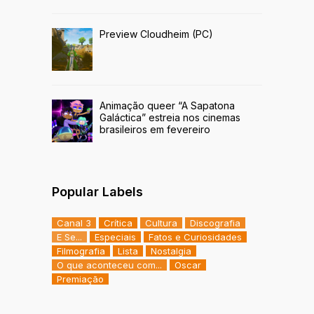
Preview Cloudheim (PC)
Animação queer “A Sapatona
Galáctica” estreia nos cinemas
brasileiros em fevereiro
Popular Labels
Canal 3
Crítica
Cultura
Discografia
E Se...
Especiais
Fatos e Curiosidades
Filmografia
Lista
Nostalgia
O que aconteceu com...
Oscar
Premiação