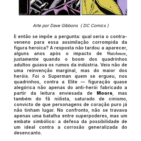
Arte por Dave Gibbons  ( DC Comics )
E então se impõe a pergunta: qual seria o contra-
veneno para essa assimilação corrompida da
figura heroica? A resposta não tardou a aparecer,
Watchmen
alguns anos após o impacto de
,
justamente quando o boom dos quadrinhos
adultos guiava os rumos da indústria. Veio não de
uma reinvenção marginal, mas do maior dos
heróis. Foi o Superman quem se ergueu, nos
quadrinhos, contra a Elite — figuração quase
alegórica não apenas do anti-herói fabricado a
partir da leitura enviesada de
Moore
, mas
também do fã niilista, saturado de cinismo,
convicto de que personagens de coração puro já
não tinham lugar. No confronto, não se travava
apenas uma batalha entre superpoderes, mas um
embate simbólico: a defesa da possibilidade de
um ideal contra a corrosão generalizada do
desencanto.