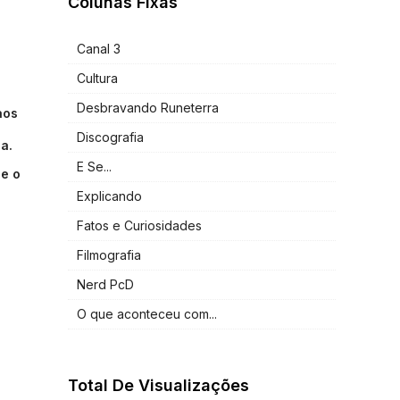
Colunas Fixas
Canal 3
Cultura
Desbravando Runeterra
aos
Discografia
a.
E Se...
ue o
Explicando
Fatos e Curiosidades
Filmografia
Nerd PcD
O que aconteceu com...
Total De Visualizações