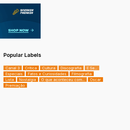
Popular Labels
Canal 3
Crítica
Cultura
Discografia
E Se...
Especiais
Fatos e Curiosidades
Filmografia
Lista
Nostalgia
O que aconteceu com...
Oscar
Premiação