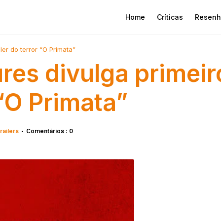
Home
Críticas
Resenh
ler do terror “O Primata”
res divulga primeir
 “O Primata”
railers
Comentários : 0
•