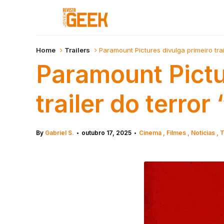
Home
Trailers
Paramount Pictures divulga primeiro trai
Paramount Pictu
trailer do terror
By
Gabriel S.
outubro 17, 2025
Cinema
Filmes
Notícias
T
•
•