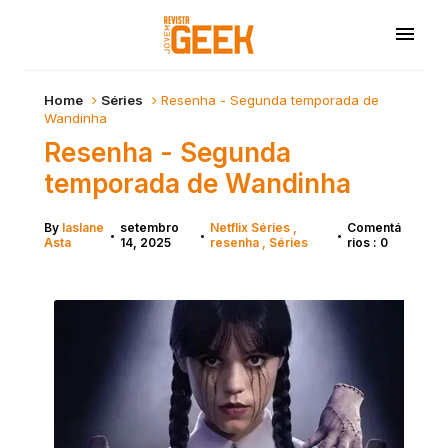
Home
Séries
Resenha - Segunda temporada de
Wandinha
Resenha - Segunda
temporada de Wandinha
By
Iaslane
setembro
Netflix Séries
Comentá
•
•
•
Asta
14, 2025
resenha
Séries
rios : 0