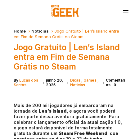
Home
Noticias
Jogo Gratuito | Len’s Island entra
em Fim de Semana Grátis no Steam
Jogo Gratuito | Len’s Island
entra em Fim de Semana
Grátis no Steam
By
Lucas dos
junho 20,
Dicas
Games
Comentári
•
•
•
Santos
2025
Noticias
os : 0
Mais de 200 mil jogadores já embarcaram na
jornada de
Len’s Island
, e agora você poderá
fazer parte dessa aventura gratuitamente. Para
celebrar o lançamento oficial da atualização 1.0,
o jogo estará disponível de forma totalmente
gratuita durante um
Steam Free Weekend
, que
acontece entre os dias 19 e 23 de junho.