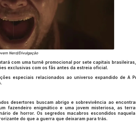
ovem Nerd/Divulgação
ará com uma turnê promocional por sete capitais brasileiras
es exclusivas com os fãs antes da estreia oficial.
ções especiais relacionados ao universo expandido de A P
.
dados desertores buscam abrigo e sobrevivência ao encontr
 um fazendeiro enigmático e uma jovem misteriosa, as terr
nário de horror. Os segredos macabros escondidos naquela
orizante do que a guerra que deixaram para trás.