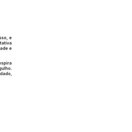
sso, e
tativa
dade e
espira
ulho.
idado,