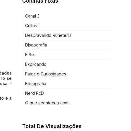
Colunas Fixas
Canal 3
Cultura
Desbravando Runeterra
Discografia
E Se...
Explicando
ldados
Fatos e Curiosidades
uro se
Filmografia
osa –
Nerd PcD
to e a
O que aconteceu com...
Total De Visualizações