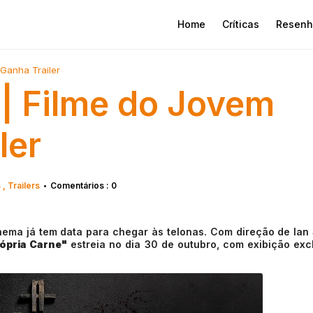
Home
Críticas
Resenh
 Ganha Trailer
 | Filme do Jovem
ler
s
Trailers
Comentários : 0
•
nema já tem data para chegar às telonas. Com direção de Ian
ópria Carne"
estreia no dia 30 de outubro, com exibição exc