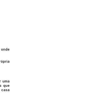
, onde
rópria
ar uma
as que
 casa