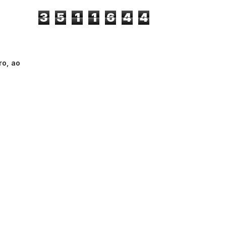
3
5
1
1
6
4
4
ro, ao