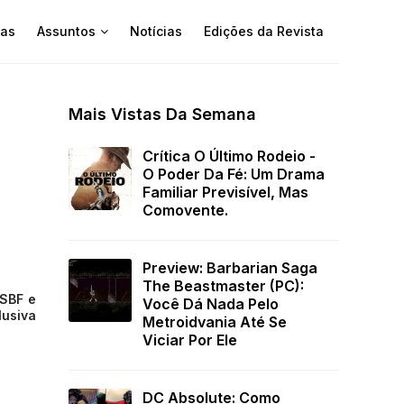
as
Assuntos
Notícias
Edições da Revista
Mais Vistas Da Semana
Crítica O Último Rodeio -
O Poder Da Fé: Um Drama
Familiar Previsível, Mas
Comovente.
Preview: Barbarian Saga
The Beastmaster (PC):
 SBF e
Você Dá Nada Pelo
lusiva
Metroidvania Até Se
Viciar Por Ele
DC Absolute: Como