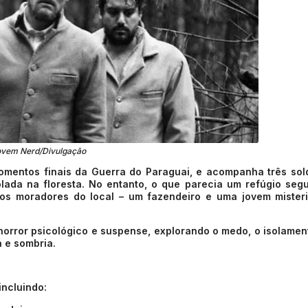
ovem Nerd/Divulgação
omentos finais da Guerra do Paraguai, e acompanha três so
ada na floresta. No entanto, o que parecia um refúgio seg
s moradores do local – um fazendeiro e uma jovem misteri
orror psicológico e suspense, explorando o medo, o isolamen
 e sombria.
incluindo: