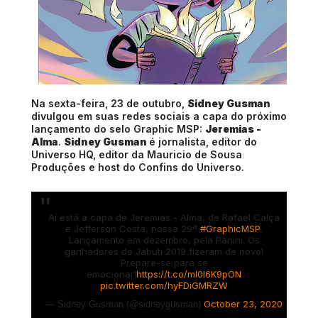
Na sexta-feira, 23 de outubro,
Sidney Gusman
divulgou em suas redes sociais a capa do próximo
lançamento do selo Graphic MSP:
Jeremias -
Alma
.
Sidney Gusman
é jornalista, editor do
Universo HQ, editor da Mauricio de Sousa
Produções e host do Confins do Universo.
Aí está a capa de Jeremias - Alma, de Rafael Calça
e Jefferson Costa, nossa 29ª
#GraphicMSP
.
Lançamento em dezembro, pela Panini. Os
ganhadores do Jabuti 2019 fizeram de novo!
Prepare-se para se
emocionar!
https://t.co/ml0I6K9pON
pic.twitter.com/hyFDiGMRZW
October 23, 2020
— Sidney Gusman (@sidneygusman)