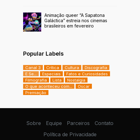
Animação queer “A Sapatona
Galáctica” estreia nos cinemas
brasileiros em fevereiro
Popular Labels
Canal 3
Crítica
Cultura
Discografia
E Se...
Especiais
Fatos e Curiosidades
Filmografia
Lista
Nostalgia
O que aconteceu com...
Oscar
Premiação
Sobre
Equipe
Parceiros
Contato
Política de Privacidade