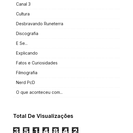
Canal 3
Cultura
Desbravando Runeterra
Discografia
E Se...
Explicando
Fatos e Curiosidades
Filmografia
Nerd PcD
O que aconteceu com...
Total De Visualizações
3
5
1
4
8
4
2