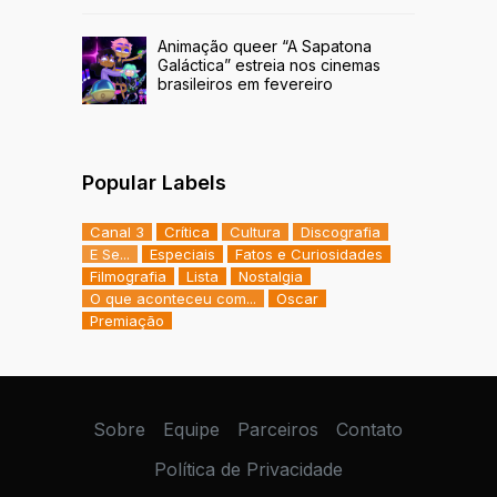
Animação queer “A Sapatona
Galáctica” estreia nos cinemas
brasileiros em fevereiro
Popular Labels
Canal 3
Crítica
Cultura
Discografia
E Se...
Especiais
Fatos e Curiosidades
Filmografia
Lista
Nostalgia
O que aconteceu com...
Oscar
Premiação
Sobre
Equipe
Parceiros
Contato
Política de Privacidade