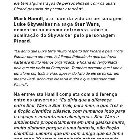
ele tem alguns traços de personalidade com os quais
.
Picard gostaria de prestar atenção”
Mark Hamill
, ator que dá vida ao personagem
Luke Skywalker
na saga
Star Wars
,
comentou na mesma entrevista sobre a
admiração do Skywalker pelo personagem
Picard.
“Eu acho que Luke teria muito respeito por Picard e pela Frota
Estelar como um todo. A Aliança Rebelde da qual ele fazia
parte era muito menos organizada, e ficaria envergonhada
pelo que ele veria na Enterprise. Também acredito que Luke é
um aluno por toda a vida, apesar do fato de ele se tornar um
mestre Jedi, acho que ele teria muito o que aprender com
.
Picard”
Na entrevista Hamill completa com a diferença
entre os universos :
“Eu diria que a diferença
entre
Star Wars
e
Star Trek
, para mim, é que Trek é
a ficção científica clássica, com humanos indo para
o espaço e encontrando alienígenas. Star Wars é
ambientado propositalmente em uma galáxia muito,
muito distante porque é uma fantasia, não ficção
científica. Lembro que um bom amigo que eu tinha
nos anos 80 estava empolgado sobre conseguir