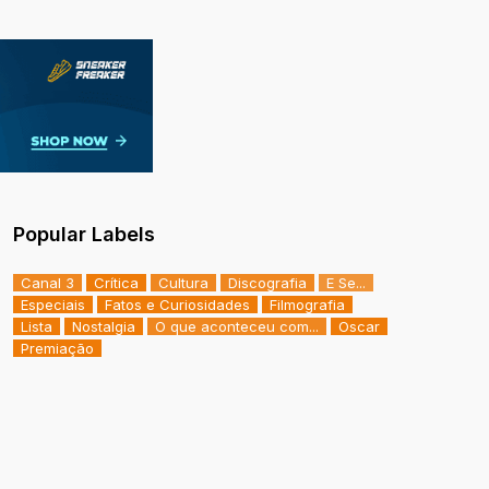
Popular Labels
Canal 3
Crítica
Cultura
Discografia
E Se...
Especiais
Fatos e Curiosidades
Filmografia
Lista
Nostalgia
O que aconteceu com...
Oscar
Premiação