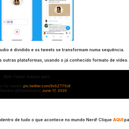
áudio é dividido e os tweets se transformam numa sequência.
 outras plataformas, usando o já conhecido formato de vídeo.
NEW Twitter feature alert!
ps for tweets
pic.twitter.com/lhiSZT71U8
June 17, 2020
 Navarra (@MattNavarra)
 dentro de tudo o que acontece no mundo Nerd! Clique
AQUI
pa