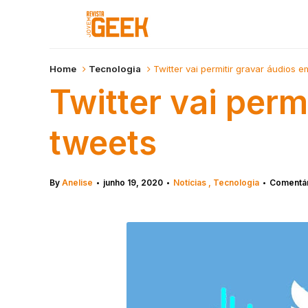
Home
Tecnologia
Twitter vai permitir gravar áudios 
Twitter vai perm
tweets
By
Anelise
junho 19, 2020
Notícias
Tecnologia
Comentár
•
•
•