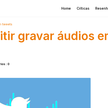
Home
Críticas
Resenh
em tweets
itir gravar áudios 
ios : 0