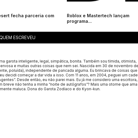
sert fecha parceria com
Roblox e Mastertech lançam
programa...
QUEM ESCREVEU
 garota inteligente, legal, simpática, bonita. Também sou tímida, otimista,
ervosa e muitas outras coisas que nem sei. Nascida em 30 de novembro de
mente, poluída), independente de pancada alguma. Eu brincava de coisas que
eu decidi começar a dar vida a isso. Com 11 anos, em 2004, peguei um cade
Agentes”. Desde então, eu não parei mais. Eu já me considero uma escritora,
 breve não tenha a minha “noite de autógrafos”? Mais uma otome que ama
ente maluca. Dona do Garota Zodíaco e do Kyon-kun.