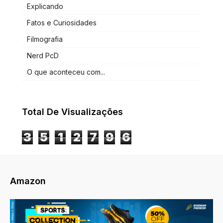
Explicando
Fatos e Curiosidades
Filmografia
Nerd PcD
O que aconteceu com...
Total De Visualizações
3
5
1
2
7
9
6
Amazon