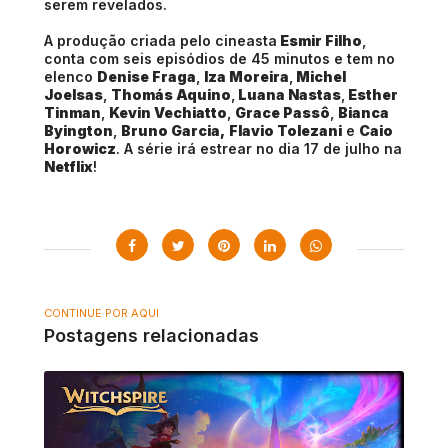
serem revelados.
A produção criada pelo cineasta
Esmir Filho
,
conta com seis episódios de 45 minutos e tem no
elenco
Denise Fraga
,
Iza Moreira
,
Michel
Joelsas
,
Thomás Aquino
,
Luana Nastas
,
Esther
Tinman
,
Kevin Vechiatto
,
Grace Passô
,
Bianca
Byington
,
Bruno Garcia,
Flavio Tolezani
e
Caio
Horowicz
. A série irá estrear no dia 17 de julho na
Netflix
!
CONTINUE POR AQUI
Postagens relacionadas