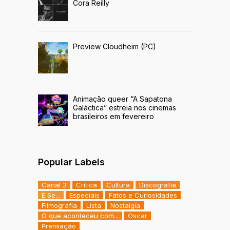
Cora Reilly
Preview Cloudheim (PC)
Animação queer “A Sapatona
Galáctica” estreia nos cinemas
brasileiros em fevereiro
Popular Labels
Canal 3
Crítica
Cultura
Discografia
E Se...
Especiais
Fatos e Curiosidades
Filmografia
Lista
Nostalgia
O que aconteceu com...
Oscar
Premiação