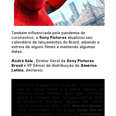
Também influenciada pela pandemia de
coronavírus, a
Sony Pictures
atualizou seu
calendário de lançamentos do Brasil, adiando a
estreia de alguns filmes e mantendo algumas
datas.
André Sala
, Diretor Geral da
Sony Pictures
Brasil
e VP Sênior de distribuição da
América
Latina
, declarou:
"Para nós, a experiência de assistir a um filme na
sala de cinema lotada é a melhor maneira de
vivenciar essas histórias. Após uma cuidadosa
análise do momento atual, reorganizamos as datas
de lançamento mantendo algumas das nossas
maiores apostas em 2020, como ‘
Monster Hunter
’,
‘Super Conectados’ e um projeto
Sony/ Marvel
.
Antecipamos também a estreia de ‘
Fatherhood
’,