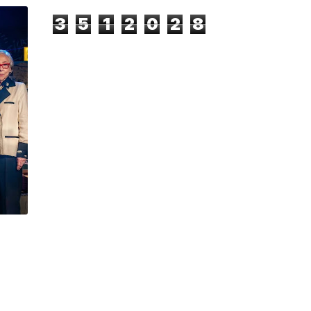
3
5
1
2
0
2
8