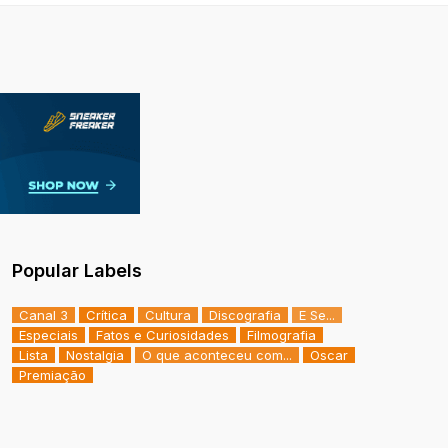
Popular Labels
Canal 3
Crítica
Cultura
Discografia
E Se...
Especiais
Fatos e Curiosidades
Filmografia
Lista
Nostalgia
O que aconteceu com...
Oscar
Premiação