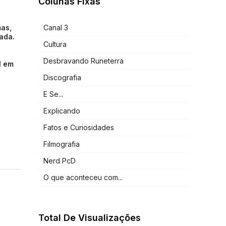
Colunas Fixas
Canal 3
mas,
ada.
Cultura
Desbravando Runeterra
l em
Discografia
E Se...
Explicando
Fatos e Curiosidades
Filmografia
Nerd PcD
O que aconteceu com...
Total De Visualizações