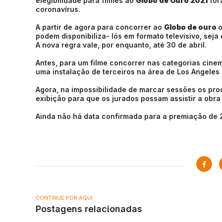
elegibilidade para filmes ao
Globo de Ouro 2021
for
coronavírus.
A partir de agora para concorrer ao
Globo de ouro
o
podem disponibiliza- lós em formato televisivo, sej
A nova regra vale, por enquanto, até 30 de abril.
Antes, para um filme concorrer nas categorias cine
uma instalação de terceiros na área de Los Angeles
Agora, na impossibilidade de marcar sessões os pro
exibição para que os jurados possam assistir a obra
Ainda não há data confirmada para a premiação de 
CONTINUE POR AQUI
Postagens relacionadas