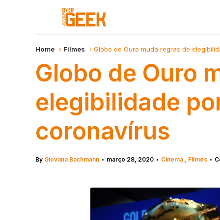
Home
Filmes
Globo de Ouro muda regras de elegibili
Globo de Ouro 
elegibilidade po
coronavírus
By
Giovana Bachmann
março 28, 2020
Cinema
Filmes
C
•
•
•