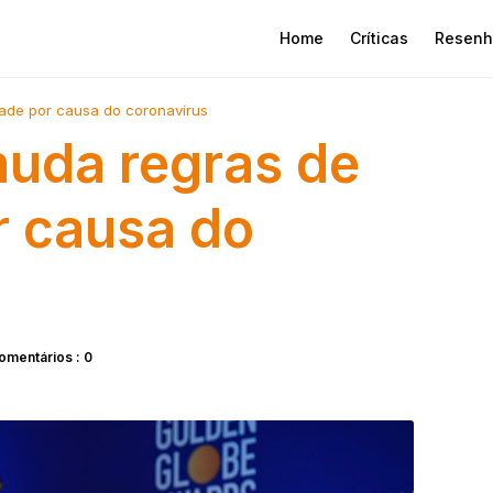
Home
Críticas
Resenh
dade por causa do coronavírus
muda regras de
r causa do
omentários : 0