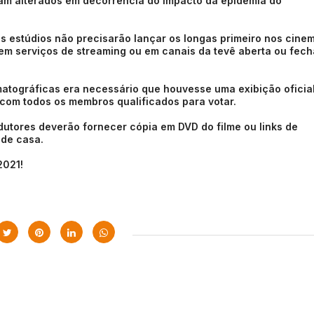
am alterados em decorrência do impacto da epidemia do
s estúdios não precisarão lançar os longas primeiro nos cine
a em serviços de streaming ou em canais da tevê aberta ou fech
matográficas era necessário que houvesse uma exibição oficia
 com todos os membros qualificados para votar.
dutores deverão fornecer cópia em DVD do filme ou links de
 de casa.
2021!