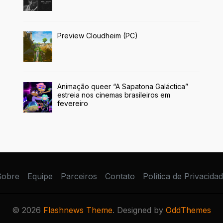
Preview Cloudheim (PC)
Animação queer “A Sapatona Galáctica”
estreia nos cinemas brasileiros em
fevereiro
Sobre
Equipe
Parceiros
Contato
Política de Privacida
©
2026
Flashnews Theme
. Designed by
OddThemes