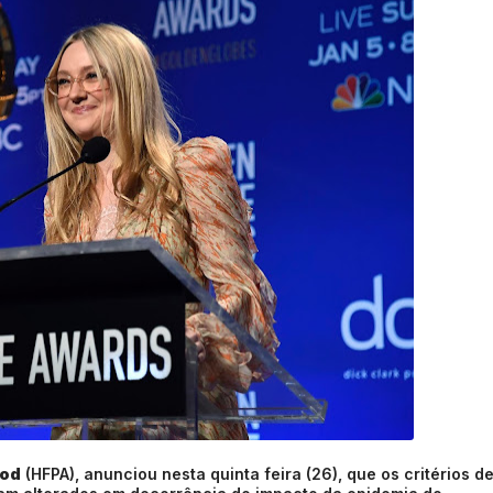
ood
(HFPA), anunciou nesta quinta feira (26), que os critérios d