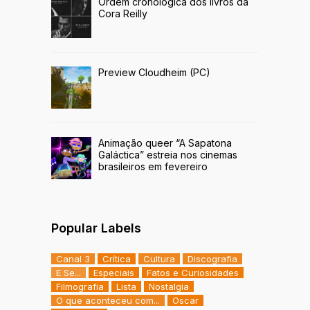
Ordem cronológica dos livros da
Cora Reilly
Preview Cloudheim (PC)
Animação queer “A Sapatona
Galáctica” estreia nos cinemas
brasileiros em fevereiro
Popular Labels
Canal 3
Crítica
Cultura
Discografia
E Se...
Especiais
Fatos e Curiosidades
Filmografia
Lista
Nostalgia
O que aconteceu com...
Oscar