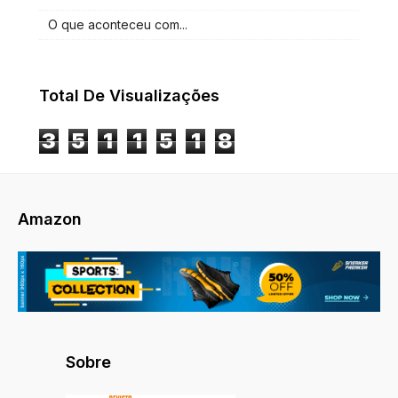
O que aconteceu com...
Total De Visualizações
3
5
1
1
5
1
8
Amazon
Sobre