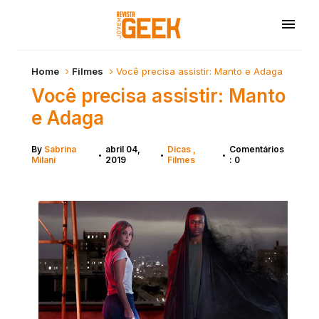
Home
Filmes
Você precisa assistir: Manto e Adaga
Você precisa assistir: Manto
e Adaga
By
Sabrina
abril 04,
Dicas
Comentários
•
•
•
Milani
2019
Filmes
: 0