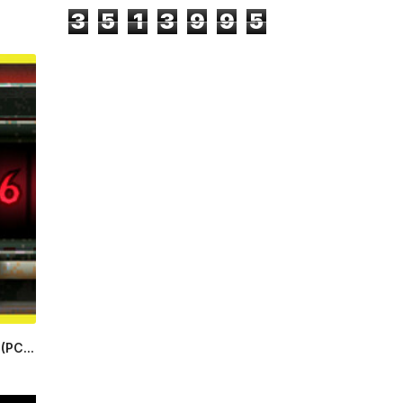
3
5
1
3
9
9
5
(PC...