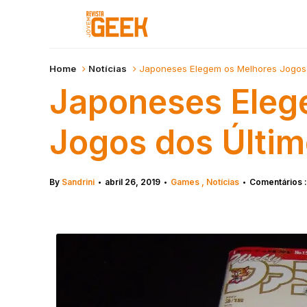
Home
Notícias
Japoneses Elegem os Melhores Jogos 
Japoneses Eleg
Jogos dos Últi
By
Sandrini
abril 26, 2019
Games
Notícias
Comentários :
•
•
•