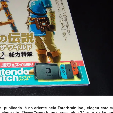
 publicada lá no oriente pela Enterbrain Inc., elegeu este 
Chrono Trigger
e eles estão
(o qual completou 24 anos de lanç