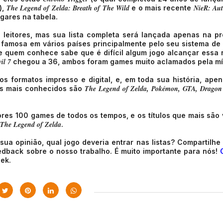
The Legend of Zelda: Breath of The Wild
NieR: Au
),
e o mais recente
gares na tabela.
 leitores, mas sua lista completa será lançada apenas na p
 famosa em vários países principalmente pelo seu sistema de
 quem conhece sabe que é difícil algum jogo alcançar essa 
vil 7
chegou a 36, ambos foram games muito aclamados pela mí
 formatos impresso e digital, e, em toda sua história, ape
The Legend of Zelda, Pokémon, GTA, Dragon
los mais conhecidos são
es 100 games de todos os tempos, e os títulos que mais são 
The Legend of Zelda
.
a opinião, qual jogo deveria entrar nas listas? Compartilhe
edback sobre o nosso trabalho. É muito importante para nós!
ek.