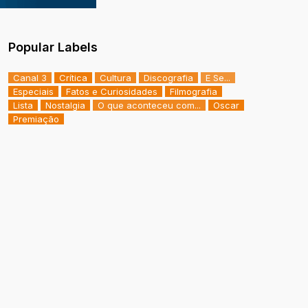
Popular Labels
Canal 3
Crítica
Cultura
Discografia
E Se...
Especiais
Fatos e Curiosidades
Filmografia
Lista
Nostalgia
O que aconteceu com...
Oscar
Premiação