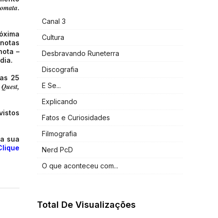
tomata
.
Canal 3
róxima
Cultura
 notas
nota –
Desbravando Runeterra
dia.
Discografia
nas 25
E Se...
 Quest,
Explicando
vistos
Fatos e Curiosidades
Filmografia
 a sua
Clique
Nerd PcD
O que aconteceu com...
Total De Visualizações