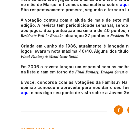
no mês de Março, e fizemos uma matéria sobre
aqui
São respectivamente primeiro, segundo e terceiro lu
A votação contou com a ajuda de mais de sete mil
edição. A revista tem periodicidade semanal, sendo
aos jogos. Sua pontuação máxima é de 40 pontos, e
Residente Evil 2: Remake
Resident E
alcançou 37 pontos e
Criada em Junho de 1986, atualmente é lançada nos
jogos levaram nota máxima 40/40. Alguns dos títu
Final Fantasy
Metal Gear Solid.
e
Em 2006 a revista lançou um especial com os melhor
Final Fantasy, Dragon Quest
na lista giram em torno de
e
E você, concorda com as votações da Famitsu? Na su
opinião conosco e aproveite para nos dar o seu fe
aqu
i
e nos diga seu ponto de vista sobre a Jovem Ge