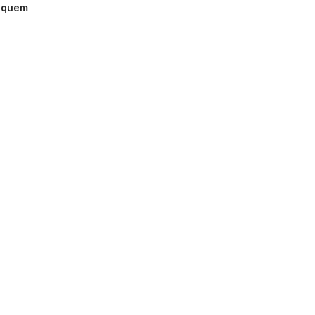
 quem
o