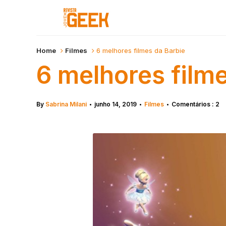
Home
Filmes
6 melhores filmes da Barbie
6 melhores film
By
Sabrina Milani
junho 14, 2019
Filmes
Comentários : 2
•
•
•