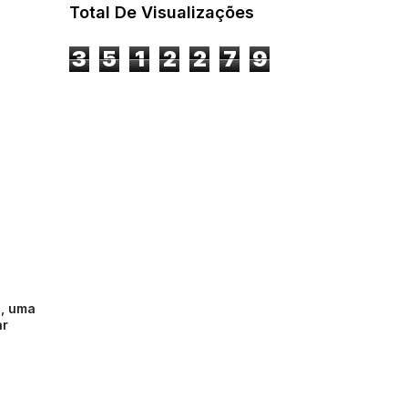
Total De Visualizações
3
5
1
2
2
7
9
e, uma
ar