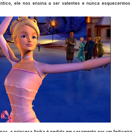
ntico, ele nos ensina a ser valentes e nunca esquecermos
anos, a princesa Anika é pedida em casamento por um feiticeir