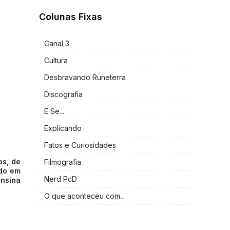
Colunas Fixas
Canal 3
Cultura
Desbravando Runeterra
Discografia
E Se...
Explicando
Fatos e Curiosidades
os, de
Filmografia
ndo em
Nerd PcD
ensina
O que aconteceu com...