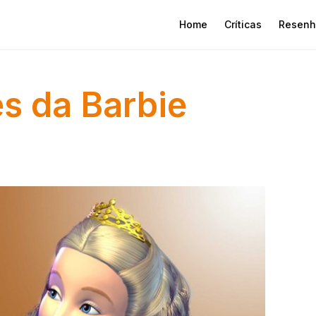
Home
Críticas
Resenh
es da Barbie