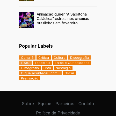
Animação queer “A Sapatona
Galáctica” estreia nos cinemas
brasileiros em fevereiro
Popular Labels
Canal 3
Crítica
Cultura
Discografia
E Se...
Especiais
Fatos e Curiosidades
Filmografia
Lista
Nostalgia
O que aconteceu com...
Oscar
Premiação
Sobre
Equipe
Parceiros
Contato
Política de Privacidade