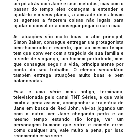
um pé atrás com Jane e seus métodos, mas com o
passar do tempo eles começam a entender e
ajudá-lo em seus planos, a amizade deles levam
os agentes a fazerem coisas não legais para
ajudar o consultor a conseguir pegar o cara mau.
As atuações são muito boas, o ator principal,
Simon Baker, consegue entregar um protagonista
bem-humorado e esperto, que ao mesmo tempo
tem que conviver com a tragédia de sua família e
a sede de vingança, um homem perturbado, mas
que consegue seguir a vida, principalmente por
conta do seu trabalho. O elenco secundário
também entrega atuações muito boas e bem
balanceadas.
Essa é uma série mais antiga, terminada,
televisionada pelo canal TNT Séries, e que vale
muito a pena assistir, acompanhar a trajetória de
Jane em busca de Red John, vê-los jogando um
com o outro, ver Jane chegando perto e ao
mesmo tempo estando tão longe, ver um
personagem humano que sofre e comete erros
como qualquer um, vale muito a pena, por isso
recomendo essa série.