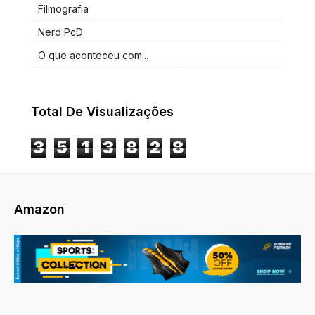
Filmografia
Nerd PcD
O que aconteceu com...
Total De Visualizações
3
5
1
3
8
2
8
Amazon