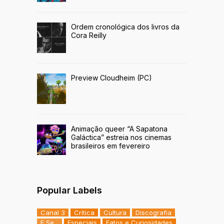
Ordem cronológica dos livros da
Cora Reilly
Preview Cloudheim (PC)
Animação queer “A Sapatona
Galáctica” estreia nos cinemas
brasileiros em fevereiro
Popular Labels
Canal 3
Crítica
Cultura
Discografia
E Se...
Especiais
Fatos e Curiosidades