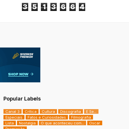
3
5
1
3
6
6
4
Popular Labels
Canal 3
Crítica
Cultura
Discografia
E Se...
Especiais
Fatos e Curiosidades
Filmografia
Lista
Nostalgia
O que aconteceu com...
Oscar
Premiação