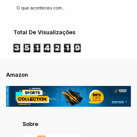
O que aconteceu com...
Total De Visualizações
3
5
1
4
2
1
9
Amazon
Sobre