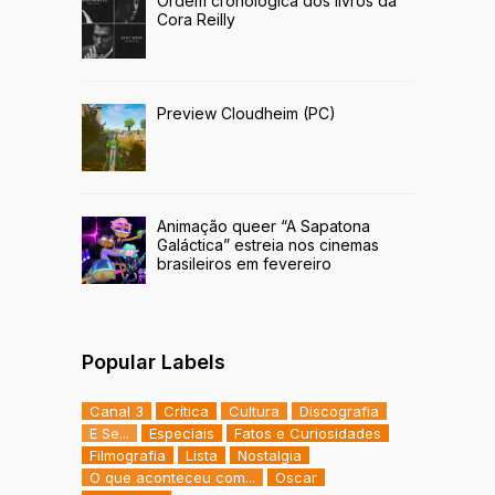
Ordem cronológica dos livros da
Cora Reilly
Preview Cloudheim (PC)
Animação queer “A Sapatona
Galáctica” estreia nos cinemas
brasileiros em fevereiro
Popular Labels
Canal 3
Crítica
Cultura
Discografia
E Se...
Especiais
Fatos e Curiosidades
Filmografia
Lista
Nostalgia
O que aconteceu com...
Oscar