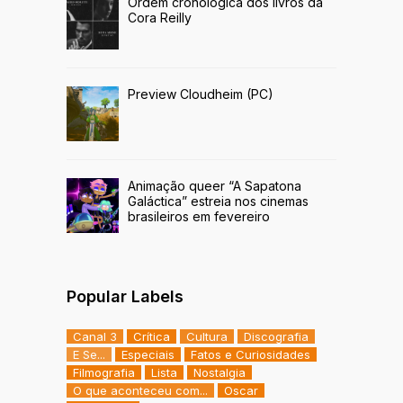
Ordem cronológica dos livros da
Cora Reilly
Preview Cloudheim (PC)
Animação queer “A Sapatona
Galáctica” estreia nos cinemas
brasileiros em fevereiro
Popular Labels
Canal 3
Crítica
Cultura
Discografia
E Se...
Especiais
Fatos e Curiosidades
Filmografia
Lista
Nostalgia
O que aconteceu com...
Oscar