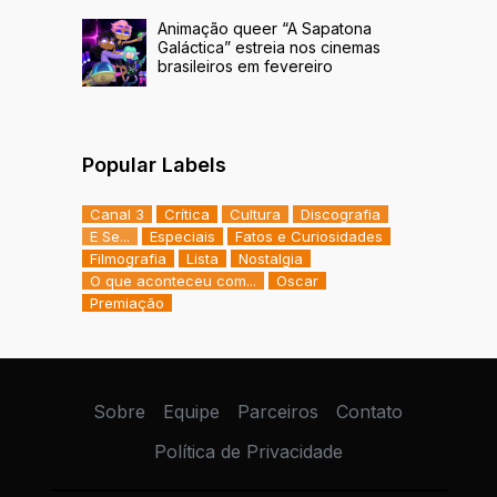
Animação queer “A Sapatona
Galáctica” estreia nos cinemas
brasileiros em fevereiro
Popular Labels
Canal 3
Crítica
Cultura
Discografia
E Se...
Especiais
Fatos e Curiosidades
Filmografia
Lista
Nostalgia
O que aconteceu com...
Oscar
Premiação
Sobre
Equipe
Parceiros
Contato
Política de Privacidade