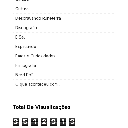
Cultura
Desbravando Runeterra
Discografia
E Se...
Explicando
Fatos e Curiosidades
Filmografia
Nerd PcD
O que aconteceu com...
Total De Visualizações
3
5
1
2
9
1
3