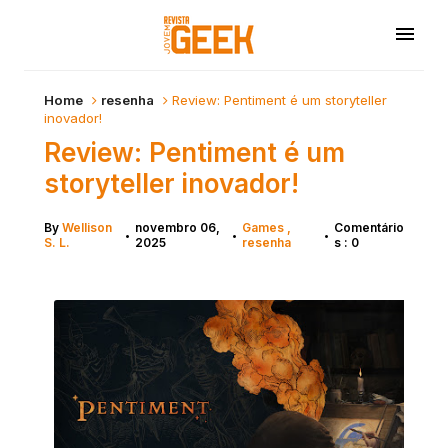
Home
resenha
Review: Pentiment é um storyteller
inovador!
Review: Pentiment é um
storyteller inovador!
By
Wellison
novembro 06,
Games
Comentário
•
•
•
S. L.
2025
resenha
s : 0