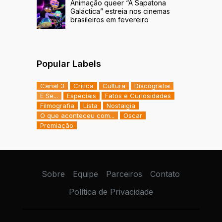
Animação queer “A Sapatona
Galáctica” estreia nos cinemas
brasileiros em fevereiro
Popular Labels
Canal 3
Crítica
Cultura
Discografia
E Se...
Especiais
Fatos e Curiosidades
Filmografia
Lista
Nostalgia
O que aconteceu com...
Oscar
Premiação
Sobre
Equipe
Parceiros
Contato
Política de Privacidade