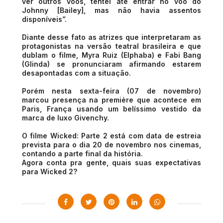
ver outros voos, tentei até entrar no voo do
Johnny [Bailey], mas não havia assentos
disponíveis”.
Diante desse fato as atrizes que interpretaram as
protagonistas na versão teatral brasileira e que
dublam o filme,
Myra Ruiz (Elphaba) e Fabi Bang
(Glinda) se pronunciaram afirmando estarem
desapontadas com a situação.
Porém nesta sexta-feira (07 de novembro)
marcou presença na première que acontece em
Paris, França usando um belíssimo vestido da
marca de luxo Givenchy.
O filme Wicked: Parte 2 está com data de estreia
prevista para o dia 20 de novembro nos cinemas,
contando a parte final da história.
Agora conta pra gente, quais suas expectativas
para Wicked 2?