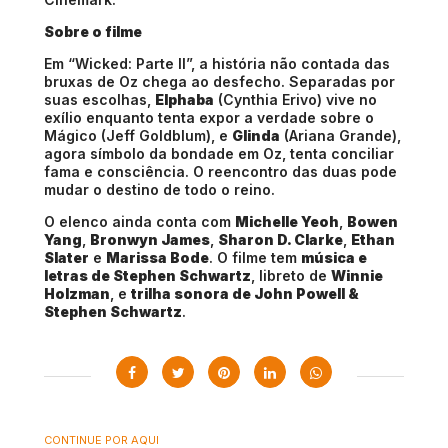
Sobre o filme
Em “Wicked: Parte II”, a história não contada das
bruxas de Oz chega ao desfecho. Separadas por
suas escolhas,
Elphaba
(Cynthia Erivo) vive no
exílio enquanto tenta expor a verdade sobre o
Mágico (Jeff Goldblum), e
Glinda
(Ariana Grande),
agora símbolo da bondade em Oz, tenta conciliar
fama e consciência. O reencontro das duas pode
mudar o destino de todo o reino.
O elenco ainda conta com
Michelle Yeoh
,
Bowen
Yang
,
Bronwyn James
,
Sharon D. Clarke
,
Ethan
Slater
e
Marissa Bode
. O filme tem
música e
letras de Stephen Schwartz
, libreto de
Winnie
Holzman
, e
trilha sonora de John Powell &
Stephen Schwartz
.
CONTINUE POR AQUI