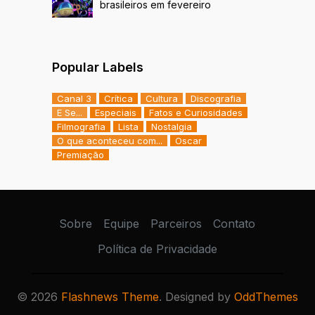
brasileiros em fevereiro
Popular Labels
Canal 3
Crítica
Cultura
Discografia
E Se...
Especiais
Fatos e Curiosidades
Filmografia
Lista
Nostalgia
O que aconteceu com...
Oscar
Premiação
Sobre
Equipe
Parceiros
Contato
Política de Privacidade
©
2026
Flashnews Theme
. Designed by
OddThemes