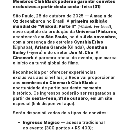
Membros Club Black poderão garantir convites
exclusivos a partir desta sexta-feira (31)
São Paulo, 28 de outubro de 2025 — A magia de
Oz desembarca no Brasil! A
primeira exibição
Wicked: For Good
mundial de “Wicked: Parte II”
(
),
novo capítulo da produção da
Universal Pictures
,
acontecerá em
São Paulo
, no dia
4 de novembro
,
com a presença das estrelas
Cynthia Erivo
(Elphaba),
Ariana Grande
(Glinda),
Jonathan
Bailey
(Fiyero) e do diretor
Jon M. Chu
. A
Cinemark
é parceira oficial do evento, que marca
o início da turnê global do filme.
Reconhecida por oferecer experiências
exclusivas aos cinéfilos, a Rede vai proporcionar
aos
membros do Cinemark Club Black
a
oportunidade de participar deste momento
histórico. Os ingressos poderão ser resgatados a
partir de
sexta-feira, 31 de outubro
, em um site
especial (link disponível aqui).
Serão disponibilizados dois tipos de convites:
Ingresso Mágico
— acesso tradicional
ao evento (300 pontos + R$ 400);