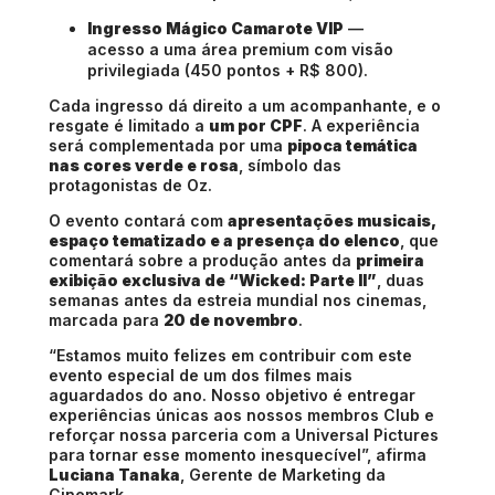
Ingresso Mágico Camarote VIP
—
acesso a uma área premium com visão
privilegiada (450 pontos + R$ 800).
Cada ingresso dá direito a um acompanhante, e o
resgate é limitado a
um por CPF
. A experiência
será complementada por uma
pipoca temática
nas cores verde e rosa
, símbolo das
protagonistas de Oz.
O evento contará com
apresentações musicais,
espaço tematizado e a presença do elenco
, que
comentará sobre a produção antes da
primeira
exibição exclusiva de “Wicked: Parte II”
, duas
semanas antes da estreia mundial nos cinemas,
marcada para
20 de novembro
.
“Estamos muito felizes em contribuir com este
evento especial de um dos filmes mais
aguardados do ano. Nosso objetivo é entregar
experiências únicas aos nossos membros Club e
reforçar nossa parceria com a Universal Pictures
para tornar esse momento inesquecível”, afirma
Luciana Tanaka
, Gerente de Marketing da
Cinemark.