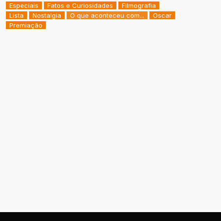
Especiais
Fatos e Curiosidades
Filmografia
Lista
Nostalgia
O que aconteceu com...
Oscar
Premiação