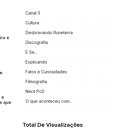
Canal 3
Cultura
Desbravando Runeterra
iro e
Discografia
E Se...
Explicando
Fatos e Curiosidades
e.
Filmografia
Nerd PcD
 a
O que aconteceu com...
os que
Total De Visualizações