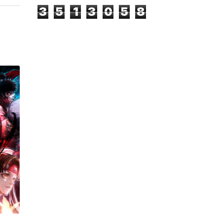
3
5
1
3
0
5
8