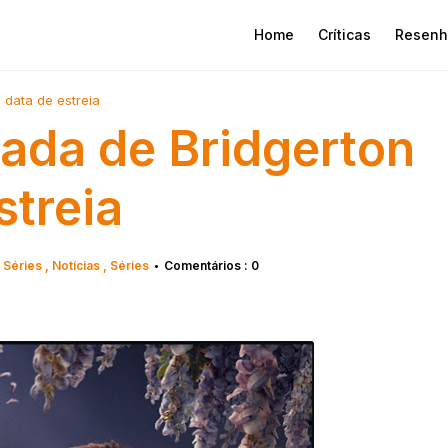
Home
Críticas
Resenh
 data de estreia
ada de Bridgerton
streia
x Séries
Notícias
Séries
Comentários : 0
•