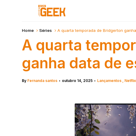
Home
Séries
A quarta temporada de Bridgerton ganha
A quarta tempor
ganha data de e
By
Fernanda santos
outubro 14, 2025
Lançamentos
Netfli
•
•