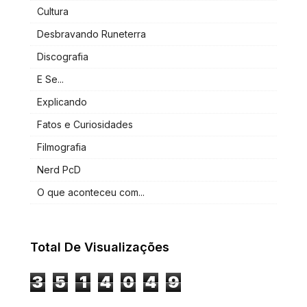
Cultura
Desbravando Runeterra
Discografia
E Se...
Explicando
Fatos e Curiosidades
Filmografia
Nerd PcD
O que aconteceu com...
Total De Visualizações
3
5
1
4
0
4
9