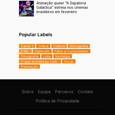
Animação queer “A Sapatona
Galáctica” estreia nos cinemas
brasileiros em fevereiro
Popular Labels
Canal 3
Crítica
Cultura
Discografia
E Se...
Especiais
Fatos e Curiosidades
Filmografia
Lista
Nostalgia
O que aconteceu com...
Oscar
Premiação
Sobre
Equipe
Parceiros
Contato
Política de Privacidade