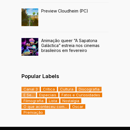
Preview Cloudheim (PC)
Animação queer “A Sapatona
Galáctica” estreia nos cinemas
brasileiros em fevereiro
Popular Labels
Canal 3
Crítica
Cultura
Discografia
E Se...
Especiais
Fatos e Curiosidades
Filmografia
Lista
Nostalgia
O que aconteceu com...
Oscar
Premiação