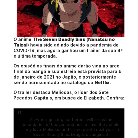
O anime
The Seven Deadly Sins
(
Nanatsu no
Taizai
) havia sido adiado devido a pandemia de
COVID-19, mas agora ganhou um trailer da sua 4ª
e última temporada.
Os episódios finais do anime darão vida ao arco
final do mangá e sua estreia está prevista para 6
de janeiro de 2021 no Japão, e posteriormente
sendo acrescentado ao catálogo da
Netflix
.
O trailer destaca Meliodas, o líder dos Sete
Pecados Capitais, em busca de Elizabeth. Confira:
As war rages on, our heroes will cross the
boundaries of heaven and hell to save the people
they love. Meliodas and crew reunite next year in
Seven Deadly Sins: Dragon’s Judgment.