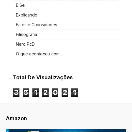
E Se...
Explicando
Fatos e Curiosidades
Filmografia
Nerd PcD
O que aconteceu com...
Total De Visualizações
3
5
1
2
0
2
1
Amazon