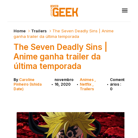
Home
Trailers
The Seven Deadly Sins | Anime
ganha trailer da última temporada
The Seven Deadly Sins |
Anime ganha trailer da
última temporada
By
Caroline
novembro
Animes
Coment
Pinheiro (Ishida
16, 2020
Netflix
ários :
•
•
•
Date)
Trailers
0