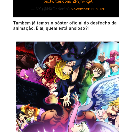
pic.twitter.com/IZF3jhHKgA
November 11, 2020
— NX (@NXOnNetflix)
Também já temos o pôster oficial do desfecho da
animação. E aí, quem está ansioso?!