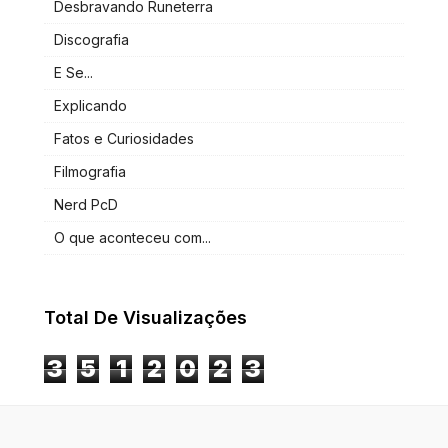
Desbravando Runeterra
Discografia
E Se...
Explicando
Fatos e Curiosidades
Filmografia
Nerd PcD
O que aconteceu com...
Total De Visualizações
3
5
1
2
0
2
3