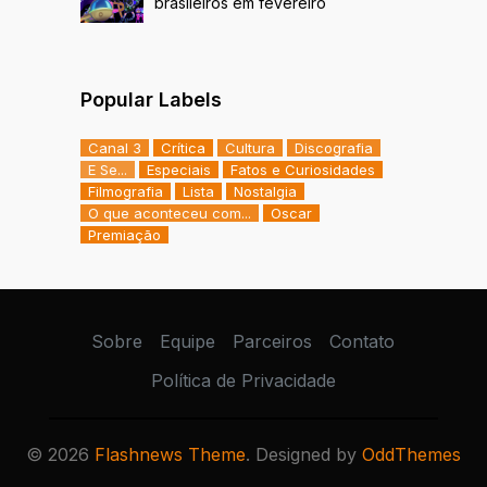
brasileiros em fevereiro
Popular Labels
Canal 3
Crítica
Cultura
Discografia
E Se...
Especiais
Fatos e Curiosidades
Filmografia
Lista
Nostalgia
O que aconteceu com...
Oscar
Premiação
Sobre
Equipe
Parceiros
Contato
Política de Privacidade
©
2026
Flashnews Theme
. Designed by
OddThemes