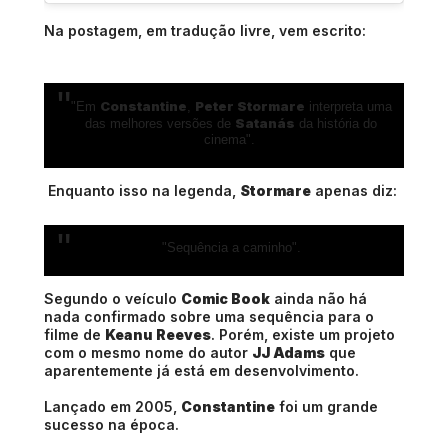
Na postagem, em tradução livre, vem escrito:
Constantine
Peter Stormare
"Em
,
interpreta uma
Satanás
das melhores versões de
da história do
cinema".
Enquanto isso na legenda,
Stormare
apenas diz:
"Sequência a caminho".
Segundo o veículo
Comic Book
ainda não há
nada confirmado sobre uma sequência para o
filme de
Keanu Reeves
. Porém, existe um projeto
com o mesmo nome do autor
JJ Adams
que
aparentemente já está em desenvolvimento.
Lançado em 2005,
Constantine
foi um grande
sucesso na época.