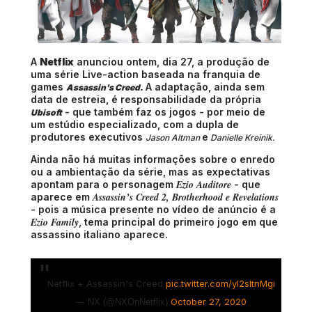
A
Netflix
anunciou ontem, dia 27, a produção de
uma série Live-action baseada na franquia de
games
A adaptação, ainda sem
Assassin's Creed.
data de estreia, é responsabilidade da própria
- que também faz os jogos - por meio de
Ubisoft
um estúdio especializado, com a dupla de
produtores executivos
e
Jason Altman
Danielle Kreinik.
Ainda não há muitas informações sobre o enredo
ou a ambientação da série, mas as expectativas
Ezio Auditore
apontam para o personagem
- que
Assassin’s Creed 2, Brotherhood e Revelations
aparece em
- pois a música presente no vídeo de anúncio é a
Ezio Family
, tema principal do primeiro jogo em que
assassino italiano aparece.
Netflix + Assassin's Creed
pic.twitter.com/yI2sItnMgi
October 27, 2020
— NX (@NXOnNetflix)