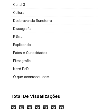
Canal 3
Cultura
Desbravando Runeterra
Discografia
E Se...
Explicando
Fatos e Curiosidades
Filmografia
Nerd PcD
O que aconteceu com...
Total De Visualizações
3
5
1
3
7
3
0