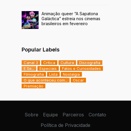
Animação queer “A Sapatona
Galáctica” estreia nos cinemas
brasileiros em fevereiro
Popular Labels
Canal 3
Crítica
Cultura
Discografia
E Se...
Especiais
Fatos e Curiosidades
Filmografia
Lista
Nostalgia
O que aconteceu com...
Oscar
Premiação
Sobre
Equipe
Parceiros
Contato
Política de Privacidade