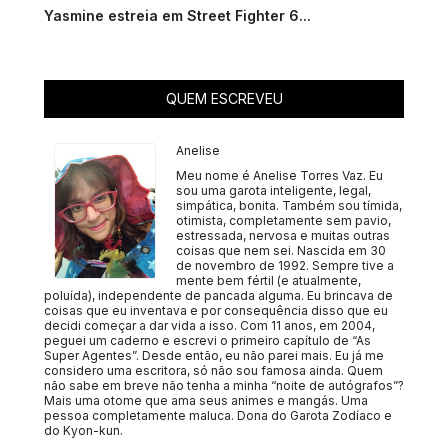
Yasmine estreia em Street Fighter 6...
QUEM ESCREVEU
Anelise
Meu nome é Anelise Torres Vaz. Eu
sou uma garota inteligente, legal,
simpática, bonita. Também sou tímida,
otimista, completamente sem pavio,
estressada, nervosa e muitas outras
coisas que nem sei. Nascida em 30
de novembro de 1992. Sempre tive a
mente bem fértil (e atualmente,
poluída), independente de pancada alguma. Eu brincava de
coisas que eu inventava e por consequência disso que eu
decidi começar a dar vida a isso. Com 11 anos, em 2004,
peguei um caderno e escrevi o primeiro capítulo de “As
Super Agentes”. Desde então, eu não parei mais. Eu já me
considero uma escritora, só não sou famosa ainda. Quem
não sabe em breve não tenha a minha “noite de autógrafos”?
Mais uma otome que ama seus animes e mangás. Uma
pessoa completamente maluca. Dona do Garota Zodíaco e
do Kyon-kun.