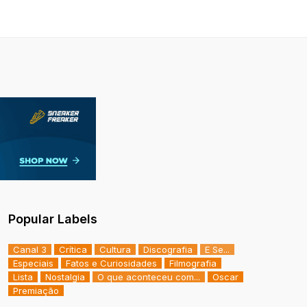
Popular Labels
Canal 3
Crítica
Cultura
Discografia
E Se...
Especiais
Fatos e Curiosidades
Filmografia
Lista
Nostalgia
O que aconteceu com...
Oscar
Premiação