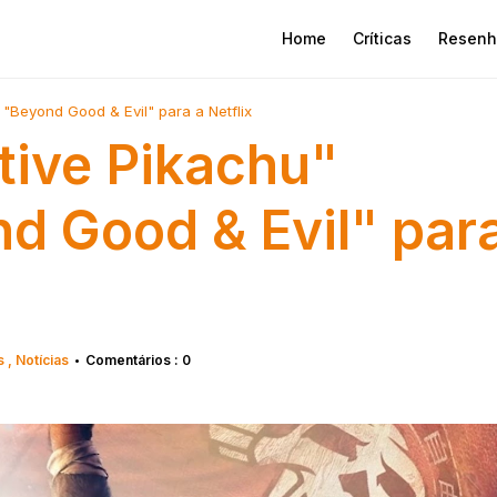
Home
Críticas
Resenh
 "Beyond Good & Evil" para a Netflix
tive Pikachu"
d Good & Evil" par
s
Notícias
Comentários : 0
•