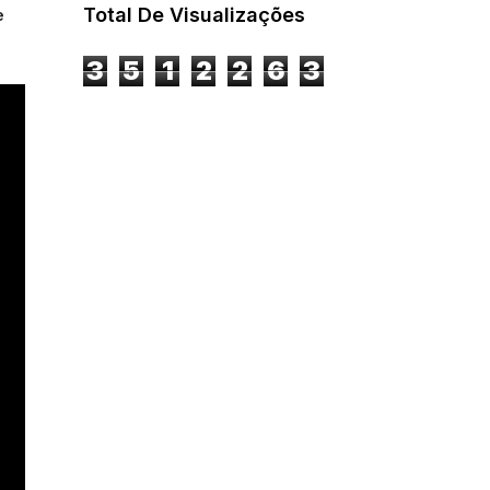
Total De Visualizações
e
3
5
1
2
2
6
3