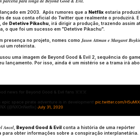
am parceria para longa de Beyond Good & Evil.
 lançado em 2003. Após rumores que a
Netflix
estaria produzi
és de sua conta oficial do Twitter que realmente o produzirá. 
, de
Detetive Pikachu
, irá dirigir a produção, trazendo assim a
, o que foi um sucesso em "Detetive Pikachu".
Jason Attman e Margaret Boyk
am presença no projeto, nomes como
i um roteirista.
ix usou uma imagem de Beyond Good & Evil 2, sequência do gam
u lançamento. Por isso, ainda é um mistério se a trama irá ab
ood news for Beyond Good & Evil fans ☠️☠️☠️
s epic space pirate adventure is in development!
pic.twitter.com/H5uMIX
July 31, 2020
NX (@NXOnNetflix)
l Ancel
,
Beyond Good & Evil
conta a história de uma repórter
a para obter informações sobre a conspiração interplanetária.