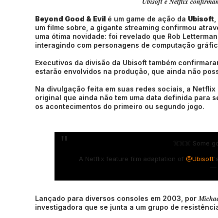
Ubisoft e Netflix confirm
Beyond Good & Evil
é um game de ação da
Ubisoft
,
um filme sobre, a gigante streaming confirmou atrav
uma ótima novidade: foi revelado que Rob Letterman
interagindo com personagens de computação gráfica
Executivos da divisão da Ubisoft também confirmar
estarão envolvidos na produção, que ainda não possu
Na divulgação feita em suas redes sociais, a Netfl
original que ainda não tem uma data definida para se
os acontecimentos do primeiro ou segundo jogo.
☠️☠️☠️ Some g
A Netflix feature film adaptation of
@Ubisoft
'
— 
Michae
Lançado para diversos consoles em 2003, por
investigadora que se junta a um grupo de resistênci