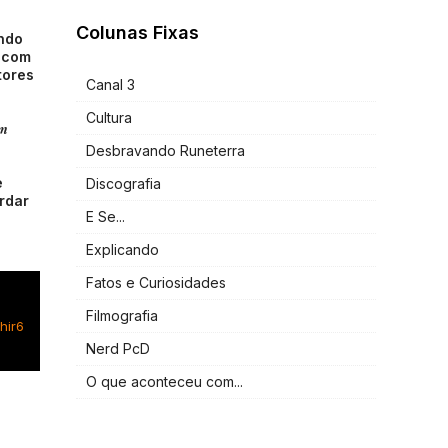
Colunas Fixas
ndo
E com
tores
Canal 3
Cultura
im
Desbravando Runeterra
e
Discografia
ordar
E Se...
Explicando
Fatos e Curiosidades
Filmografia
hir6
Nerd PcD
O que aconteceu com...