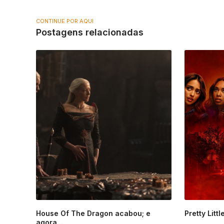
CONTINUE POR AQUI
Postagens relacionadas
House Of The Dragon acabou; e
Pretty Litt
agora...