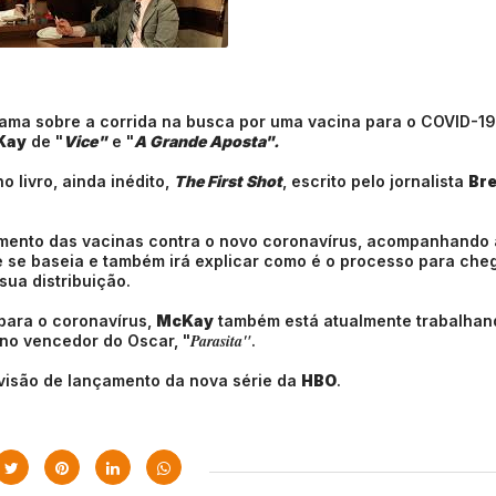
drama sobre a corrida na busca por uma vacina para o COVID-1
Kay
de "
Vice"
e "
A Grande Aposta".
o livro, ainda inédito,
The First Shot
, escrito pelo jornalista
Br
vimento das vacinas contra o novo coronavírus, acompanhando 
 se baseia e também irá explicar como é o processo para che
sua distribuição.
para o coronavírus,
McKay
também está atualmente trabalhan
Parasita"
no vencedor do Oscar, "
.
visão de lançamento da nova série da
HBO
.