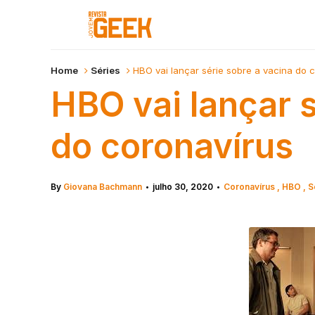
Home
Séries
HBO vai lançar série sobre a vacina do 
HBO vai lançar s
do coronavírus
By
Giovana Bachmann
julho 30, 2020
Coronavírus
HBO
S
•
•