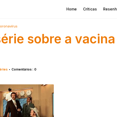
Home
Críticas
Resenh
coronavírus
érie sobre a vacina
éries
Comentários : 0
•