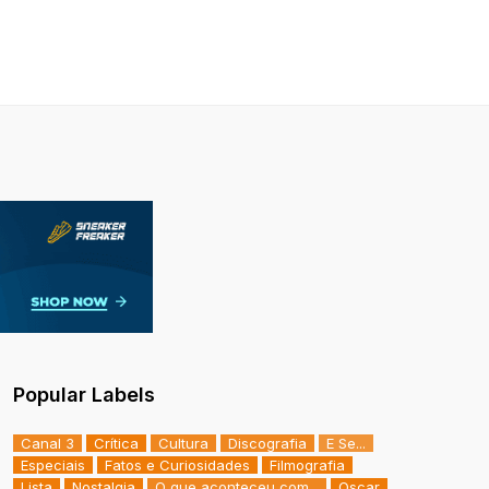
Popular Labels
Canal 3
Crítica
Cultura
Discografia
E Se...
Especiais
Fatos e Curiosidades
Filmografia
Lista
Nostalgia
O que aconteceu com...
Oscar