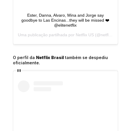
Ester, Danna, Alvaro, Mina and Jorge say
goodbye to Las Encinas...they will be missed ❤️
@elitenetflix
Uma publicação partilhada por
Netflix US
(@netflix) a
19 de 
O perfil da
Netflix Brasil
também se despediu
oficialmente.