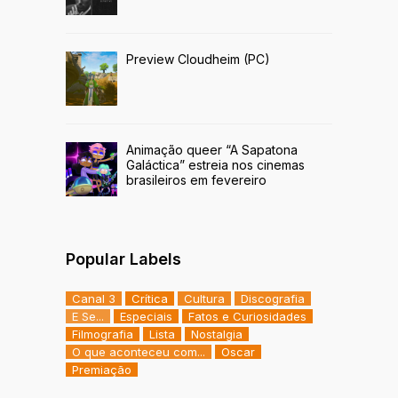
Preview Cloudheim (PC)
Animação queer “A Sapatona
Galáctica” estreia nos cinemas
brasileiros em fevereiro
Popular Labels
Canal 3
Crítica
Cultura
Discografia
E Se...
Especiais
Fatos e Curiosidades
Filmografia
Lista
Nostalgia
O que aconteceu com...
Oscar
Premiação