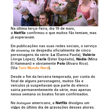
Na última terça-feira, dia 19 de maio,
a
Netflix
confirmou o que muitos fãs temiam, mas
já esperavam.
Em publicações nas suas redes sociais, o serviço
streaming
de
se despediu oficialmente de cinco
personagens da série:
Lu
(Danna Paola),
Valério
(Jorge López),
Carla
(Ester Expósito),
Nádia
(Mina
El Hammani) e obviamente
Polo
(Álvaro Rico).
(Via
Turn Mundo Nerd
).
Desde o fim da terceira temporada, por conta do
final de alguns personagens, muitos fãs e
veículos já suspeitavam que parte do elenco
sairia permanentemente da série, mas apenas
nessa semana os boatos foram confirmados.
Instragam
No
americano, a
Netflix
divulgou um
vídeo do último dia de gravações desses atores.