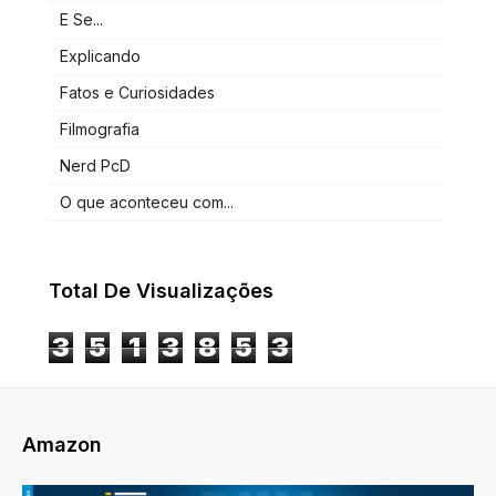
E Se...
Explicando
Fatos e Curiosidades
Filmografia
Nerd PcD
O que aconteceu com...
Total De Visualizações
3
5
1
3
8
5
3
Amazon