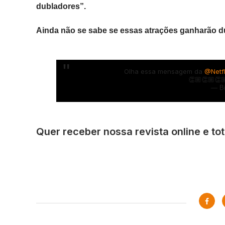
dubladores”.
Ainda não se sabe se essas atrações ganharão d
Olha essa mensagem da
@Netfl
👏🏼👏🏼👏
— Bi
Quer receber nossa revista online e to