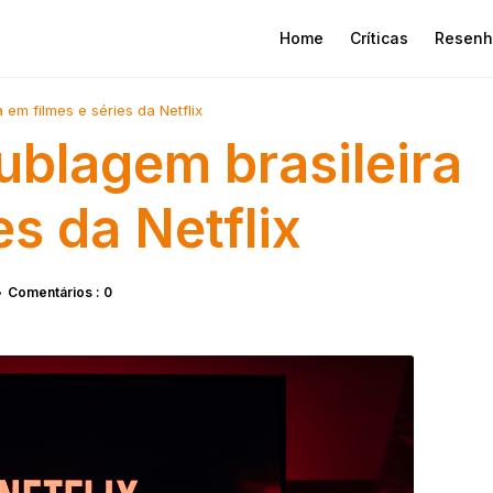
Home
Críticas
Resenh
em filmes e séries da Netflix
blagem brasileira
es da Netflix
Comentários : 0
•