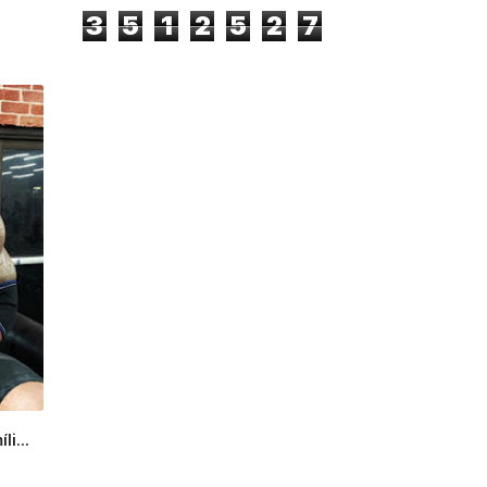
3
5
1
2
5
2
7
li...