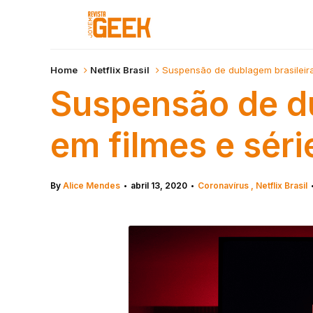
Home
Netflix Brasil
Suspensão de dublagem brasileira 
Suspensão de du
em filmes e séri
By
Alice Mendes
abril 13, 2020
Coronavírus
Netflix Brasil
•
•