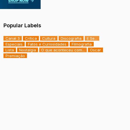
Popular Labels
Canal 3
Crítica
Cultura
Discografia
E Se...
Especiais
Fatos e Curiosidades
Filmografia
Lista
Nostalgia
O que aconteceu com...
Oscar
Premiação