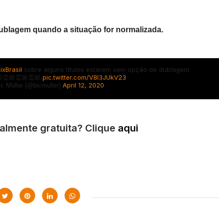
ublagem quando a situação for normalizada.
ixBrasil
sobre alguns títulos estarem sem opção de dublagem
🏼👏🏼👏🏼👏🏼
pic.twitter.com/V8I3JUkV23
April 12, 2020
c Müller (@bicmuller)
talmente gratuita? Clique
aqui