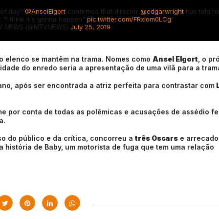
 of day?
@AnselElgort
confirmed that director
@edgarwright
has told hi
t: "I think it's gonna happen"
pic.twitter.com/FRxIom0LCg
"
July 25, 2019
V NEWS (@MTVNEWS)
 do elenco se mantêm na trama. Nomes como
Ansel Elgort
, o pr
vidade do enredo seria a apresentação de uma vilã para a tram
o, após ser encontrada a atriz perfeita para contrastar com
L
ilme por conta de todas as polêmicas e acusações de assédio fe
a.
o do público e da crítica, concorreu a
três Oscars
e arrecado
 a história de Baby, um motorista de fuga que tem uma relação