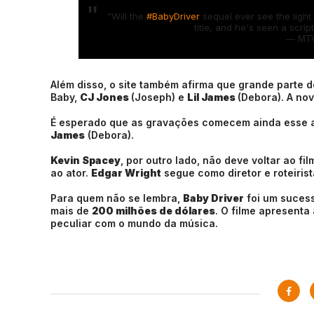
"Will the
#BabyDriver
sequel ever see the light
title, and he's seen a scrip
— MT
Além disso, o site também afirma que grande parte
Baby,
CJ Jones
(Joseph) e
Lil James
(Debora). A no
É esperado que as gravações comecem ainda esse an
James
(Debora).
Kevin Spacey
, por outro lado, não deve voltar ao f
ao ator.
Edgar Wright
segue como diretor e roteirist
Para quem não se lembra,
Baby Driver
foi um sucess
mais de
200 milhões de dólares
. O filme apresenta
peculiar com o mundo da música.