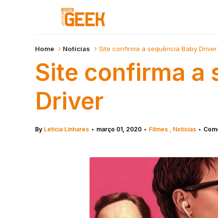
Home
Notícias
Site confirma a sequência Baby Driver
Site confirma a
Driver
By
Letícia Linhares
março 01, 2020
Filmes
Notícias
Come
•
•
•