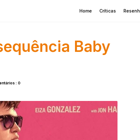
Home
Críticas
Resenh
 sequência Baby
ntários : 0