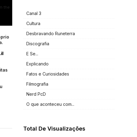
m the
Canal 3
Cultura
Desbravando Runeterra
óprio
a.
Discografia
il
E Se...
Explicando
itas
Fatos e Curiosidades
Filmografia
u
Nerd PcD
O que aconteceu com...
Total De Visualizações