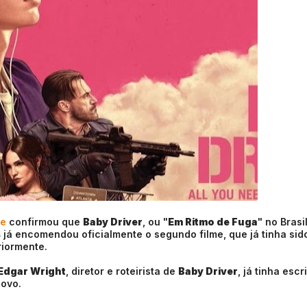
de
confirmou que
Baby Driver
, ou "
Em Ritmo de Fuga
" no Brasil
s
já encomendou oficialmente o segundo filme, que já tinha sid
riormente.
Edgar Wright
, diretor e roteirista de
Baby Driver
, já tinha escr
novo.