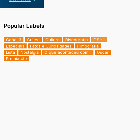
Popular Labels
Canal 3
Crítica
Cultura
Discografia
E Se...
Especiais
Fatos e Curiosidades
Filmografia
Lista
Nostalgia
O que aconteceu com...
Oscar
Premiação