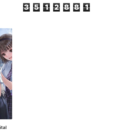
3
5
1
2
8
8
1
tal