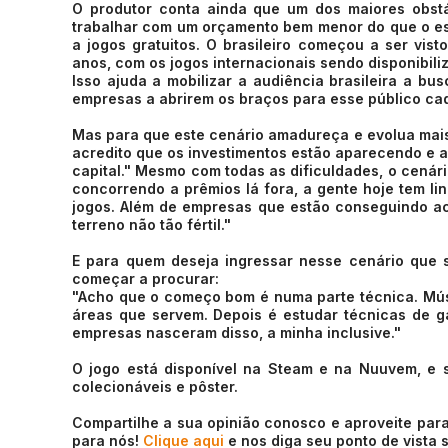
O produtor conta ainda que um dos maiores obstác
trabalhar com um orçamento bem menor do que o es
a jogos gratuitos. O brasileiro começou a ser vis
anos, com os jogos internacionais sendo disponibil
Isso ajuda a mobilizar a audiência brasileira a bu
empresas a abrirem os braços para esse público ca
Mas para que este cenário amadureça e evolua mais
acredito que os investimentos estão aparecendo e a
capital." Mesmo com todas as dificuldades, o cenári
concorrendo a prêmios lá fora, a gente hoje tem li
jogos. Além de empresas que estão conseguindo a
terreno não tão fértil."
E para quem deseja ingressar nesse cenário que 
começar a procurar:
"Acho que o começo bom é numa parte técnica. Músi
áreas que servem. Depois é estudar técnicas de 
empresas nasceram disso, a minha inclusive."
O jogo está disponível na Steam e na Nuuvem, e 
colecionáveis e pôster.
Compartilhe a sua opinião conosco e aproveite para
para nós!
Clique aqui
e nos diga seu ponto de vista