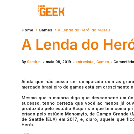
Home
Games
A Lenda do Herói do Museu
A Lenda do Her
By
Sandrini
maio 09, 2019
entrevista
Games
Comentário
•
•
•
Ainda que não possa ser comparado com as grande
mercado brasileiro de games está em crescimento n
Mesmo que a maioria diga que desconhece um único
sucesso, tenho certeza que você ao menos já ouvi
produzido pelo estúdio Acquiris e que tem como princ
criado pelo estúdio Monomyto, de Campo Grande (MS
de Seattle (EUA) em 2017; e, claro, aquele que fi
Herói.