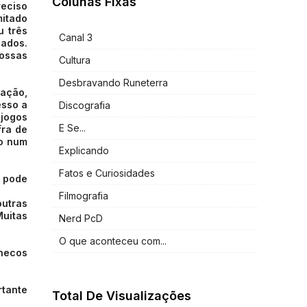
Colunas Fixas
reciso
mitado
u três
Canal 3
lados.
nossas
Cultura
Desbravando Runeterra
iação,
esso a
Discografia
 jogos
E Se...
fra de
mo num
Explicando
Fatos e Curiosidades
ê pode
Filmografia
outras
Muitas
Nerd PcD
O que aconteceu com...
onecos
rtante
Total De Visualizações