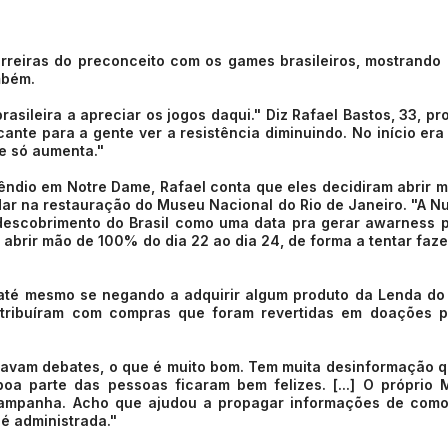
rreiras do preconceito com os games brasileiros, mostrando
mbém.
sileira a apreciar os jogos daqui." Diz Rafael Bastos, 33, pr
ante para a gente ver a resistência diminuindo. No início era
 e só aumenta."
êndio em Notre Dame, Rafael conta que eles decidiram abrir 
dar na restauração do Museu Nacional do Rio de Janeiro. "A 
descobrimento do Brasil como uma data pra gerar awarness 
brir mão de 100% do dia 22 ao dia 24, de forma a tentar faz
 até mesmo se negando a adquirir algum produto da Lenda do
tribuíram com compras que foram revertidas em doações p
ravam debates, o que é muito bom. Tem muita desinformação 
a parte das pessoas ficaram bem felizes. [...] O próprio
campanha. Acho que ajudou a propagar informações de como
é administrada."