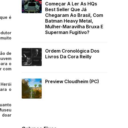
Começar A Ler As HQs
Best Seller Que Já
Chegaram Ao Brasil, Com
 que é
Batman Heavy Metal,
Mulher-Maravilha Bruxa E
Superman Fugitivo?
odutor
 muito
Ordem Cronológica Dos
mão de
Livros Da Cora Reilly
Nuuvem
para o
er com
Preview Cloudheim (PC)
 Herói
ara o
quanto
 Museu
 doar