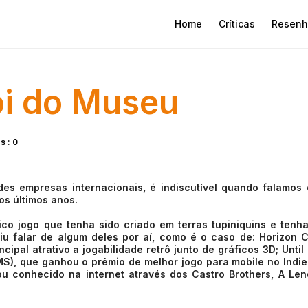
Home
Críticas
Resenh
ói do Museu
s : 0
s empresas internacionais, é indiscutível quando falamos
os últimos anos.
 jogo que tenha sido criado em terras tupiniquins e tenha
u falar de algum deles por aí, como é o caso de: Horizon 
ipal atrativo a jogabilidade retrô junto de gráficos 3D; Until
), que ganhou o prêmio de melhor jogo para mobile no Indie
cou conhecido na internet através dos Castro Brothers, A Le