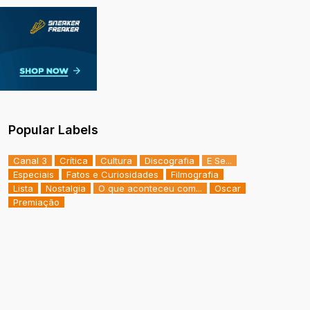
Popular Labels
Canal 3
Crítica
Cultura
Discografia
E Se...
Especiais
Fatos e Curiosidades
Filmografia
Lista
Nostalgia
O que aconteceu com...
Oscar
Premiação