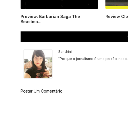
Preview: Barbarian Saga The
Review Clov
Beastma...
Sandrini
"Porque o jornalismo é uma paixão insaci
Postar Um Comentário