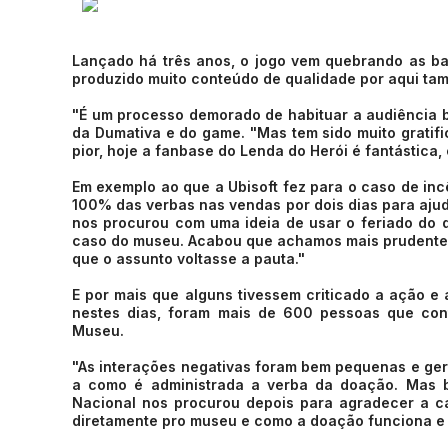
Lançado há três anos, o jogo vem quebrando as ba
produzido muito conteúdo de qualidade por aqui ta
"É um processo demorado de habituar a audiência bra
da Dumativa e do game. "Mas tem sido muito gratific
pior, hoje a fanbase do Lenda do Herói é fantástica,
Em exemplo ao que a Ubisoft fez para o caso de inc
100% das verbas nas vendas por dois dias para aju
nos procurou com uma ideia de usar o feriado do 
caso do museu. Acabou que achamos mais prudente a
que o assunto voltasse a pauta."
E por mais que alguns tivessem criticado a ação e
nestes dias, foram mais de 600 pessoas que con
Museu.
"As interações negativas foram bem pequenas e ge
a como é administrada a verba da doação. Mas bo
Nacional nos procurou depois para agradecer a 
diretamente pro museu e como a doação funciona e 