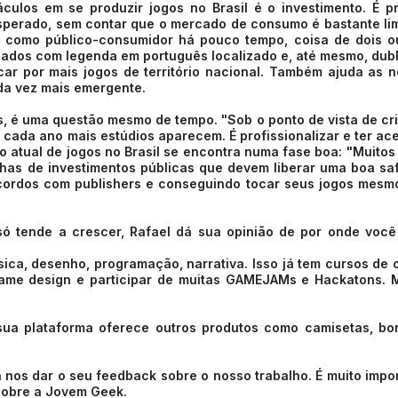
ulos em se produzir jogos no Brasil é o investimento. É p
perado, sem contar que o mercado de consumo é bastante li
to como público-consumidor há pouco tempo, coisa de dois o
izados com legenda em português localizado e, até mesmo, dub
scar por mais jogos de território nacional. Também ajuda as 
da vez mais emergente.
, é uma questão mesmo de tempo. "Sob o ponto de vista de cr
 cada ano mais estúdios aparecem. É profissionalizar e ter ac
o atual de jogos no Brasil se encontra numa fase boa: "Muitos
nhas de investimentos públicas que devem liberar uma boa sa
cordos com publishers e conseguindo tocar seus jogos mes
só tende a crescer, Rafael dá sua opinião de por onde voc
ca, desenho, programação, narrativa. Isso já tem cursos de 
game design e participar de muitas GAMEJAMs e Hackatons. 
sua plataforma oferece outros produtos como camisetas, b
 nos dar o seu feedback sobre o nosso trabalho. É muito impo
 sobre a Jovem Geek.