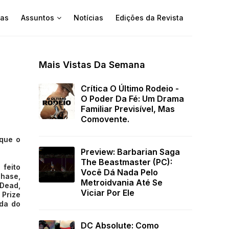
as
Assuntos
Notícias
Edições da Revista
Mais Vistas Da Semana
Crítica O Último Rodeio -
O Poder Da Fé: Um Drama
Familiar Previsível, Mas
Comovente.
 que o
Preview: Barbarian Saga
The Beastmaster (PC):
 feito
Você Dá Nada Pelo
Chase,
Metroidvania Até Se
 Dead,
Viciar Por Ele
 Prize
nda do
DC Absolute: Como