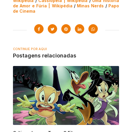
Wikipédia
/
Cassiopeia | Wikipedia
/
Uma história
de Amor e Fúria | Wikipédia
/
Minas Nerds
/
Papo
de Cinema
CONTINUE POR AQUI
Postagens relacionadas