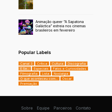
Animação queer “A Sapatona
Galáctica” estreia nos cinemas
brasileiros em fevereiro
Popular Labels
Canal 3
Crítica
Cultura
Discografia
E Se...
Especiais
Fatos e Curiosidades
Filmografia
Lista
Nostalgia
O que aconteceu com...
Oscar
Premiação
Sobre
Equipe
Parceiros
Contato