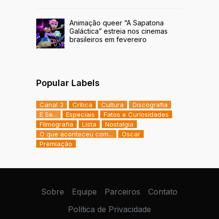
Animação queer “A Sapatona
Galáctica” estreia nos cinemas
brasileiros em fevereiro
Popular Labels
Canal 3
Crítica
Cultura
Discografia
E Se...
Especiais
Fatos e Curiosidades
Filmografia
Lista
Nostalgia
O que aconteceu com...
Oscar
Premiação
Sobre
Equipe
Parceiros
Contato
Política de Privacidade