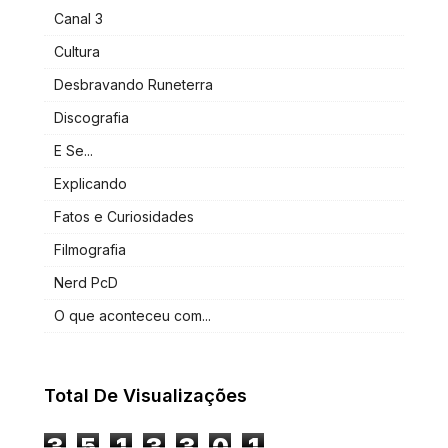
Canal 3
Cultura
Desbravando Runeterra
Discografia
E Se...
Explicando
Fatos e Curiosidades
Filmografia
Nerd PcD
O que aconteceu com...
Total De Visualizações
3
5
1
3
3
0
1