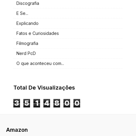
Discografia
E Se...
Explicando
Fatos e Curiosidades
Filmografia
Nerd PcD
O que aconteceu com...
Total De Visualizações
3
5
1
4
8
0
0
Amazon