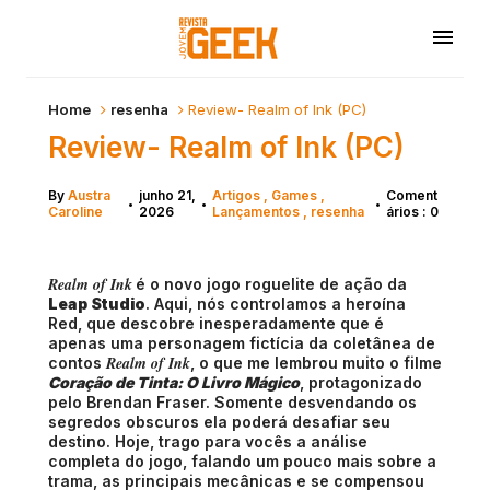
Home
resenha
Review- Realm of Ink (PC)
Review- Realm of Ink (PC)
By
Austra
junho 21,
Artigos
Games
Coment
•
•
•
Caroline
2026
Lançamentos
resenha
ários : 0
Realm of Ink
é o novo jogo roguelite de ação da
Leap Studio
. Aqui, nós controlamos a heroína
Red, que descobre inesperadamente que é
apenas uma personagem fictícia da coletânea de
Realm of Ink
contos
, o que me lembrou muito o filme
Coração de Tinta: O Livro Mágico
, protagonizado
pelo Brendan Fraser. Somente desvendando os
segredos obscuros ela poderá desafiar seu
destino. Hoje, trago para vocês a análise
completa do jogo, falando um pouco mais sobre a
trama, as principais mecânicas e se compensou