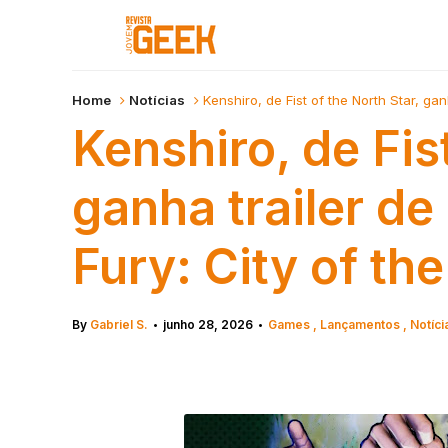
Home
Notícias
Kenshiro, de Fist of the North Star, gan
Kenshiro, de Fist
ganha trailer de
Fury: City of th
By
Gabriel S.
junho 28, 2026
Games
Lançamentos
Notíci
•
•