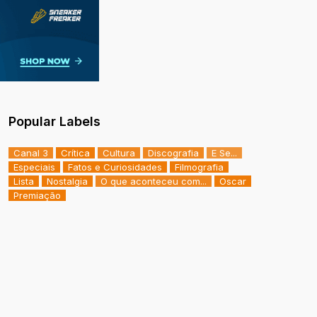
Popular Labels
Canal 3
Crítica
Cultura
Discografia
E Se...
Especiais
Fatos e Curiosidades
Filmografia
Lista
Nostalgia
O que aconteceu com...
Oscar
Premiação