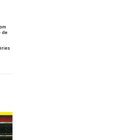
com
e de
eries