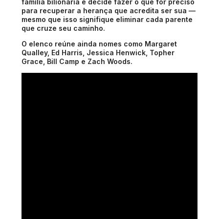
família bilionária e decide fazer o que for preciso
para recuperar a herança que acredita ser sua —
mesmo que isso signifique eliminar cada parente
que cruze seu caminho.
O elenco reúne ainda nomes como
Margaret
Qualley
,
Ed Harris
,
Jessica Henwick
,
Topher
Grace
, Bill Camp e Zach Woods.