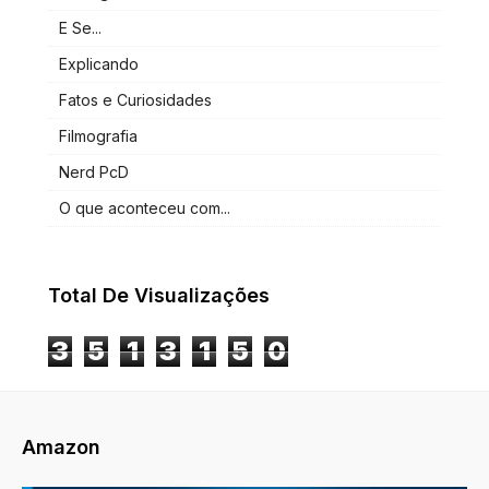
E Se...
Explicando
Fatos e Curiosidades
Filmografia
Nerd PcD
O que aconteceu com...
Total De Visualizações
3
5
1
3
1
5
0
Amazon