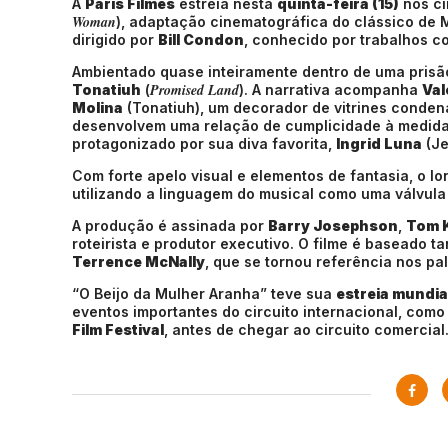
A
Paris Filmes
estreia nesta
quinta-feira (15)
nos ci
Woman
), adaptação cinematográfica do clássico de 
dirigido por
Bill Condon
, conhecido por trabalhos 
Ambientado quase inteiramente dentro de uma prisão
Promised Land
Tonatiuh
(
). A narrativa acompanha
Val
Molina
(Tonatiuh), um decorador de vitrines conden
desenvolvem uma relação de cumplicidade à medida 
protagonizado por sua diva favorita,
Ingrid Luna
(Je
Com forte apelo visual e elementos de fantasia, o 
utilizando a linguagem do musical como uma válvula
A produção é assinada por
Barry Josephson
,
Tom 
roteirista e produtor executivo. O filme é baseado t
Terrence McNally
, que se tornou referência nos pa
“O Beijo da Mulher Aranha” teve sua
estreia mundia
eventos importantes do circuito internacional, como
Film Festival
, antes de chegar ao circuito comercial