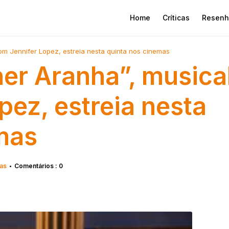
Home
Críticas
Resenh
om Jennifer Lopez, estreia nesta quinta nos cinemas
her Aranha”, musica
pez, estreia nesta
mas
ias
Comentários : 0
•