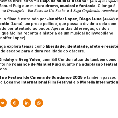
Kiss of the Spider
nemas brasileiros
“O Beijo da Mulher Aranha”
(
Manuel Puig que mistura
drama, musical e fantasia
. O longa é
Dreamgirls – Em Busca de Um Sonho
A Saga Crepúsculo: Amanhece
como
e
Andor
, o filme é estrelado por
Jennifer Lopez
,
Diego Luna
(
) 
entín
(Luna), um preso político, que passa a dividir a cela com
ado por atentado ao pudor. Apesar das diferenças, os dois
que Molina reconta a história de um musical hollywoodiano
nnifer Lopez).
longa explora temas como
liberdade, identidade, afeto e resist
 de escape para a dura realidade do cárcere.
Kirdahy
e
Greg Yolen
, com Bill Condon atuando também como
anto no
romance de Manuel Puig
quanto na
adaptação teatral
lcos.
l no Festival de Cinema de Sundance 2025
e também passou 
 o
Locarno International Film Festival
e o
Morelia Internation
.