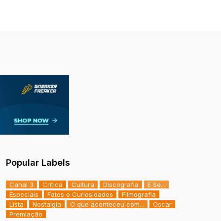
Popular Labels
Canal 3
Crítica
Cultura
Discografia
E Se...
Especiais
Fatos e Curiosidades
Filmografia
Lista
Nostalgia
O que aconteceu com...
Oscar
Premiação