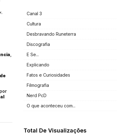
r
.
Canal 3
e
Cultura
Desbravando Runeterra
Discografia
ência
,
E Se...
Explicando
Fatos e Curiosidades
 de
Filmografia
por
Nerd PcD
al
O que aconteceu com...
Total De Visualizações