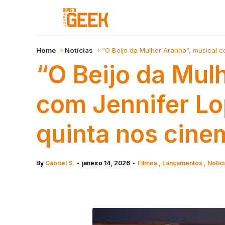
Home
Notícias
“O Beijo da Mulher Aranha”, musical c
“O Beijo da Mul
com Jennifer Lo
quinta nos cine
By
Gabriel S.
janeiro 14, 2026
Filmes
Lançamentos
Notíc
•
•