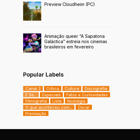
Preview Cloudheim (PC)
Animação queer “A Sapatona
Galáctica” estreia nos cinemas
brasileiros em fevereiro
Popular Labels
Canal 3
Crítica
Cultura
Discografia
E Se...
Especiais
Fatos e Curiosidades
Filmografia
Lista
Nostalgia
O que aconteceu com...
Oscar
Premiação