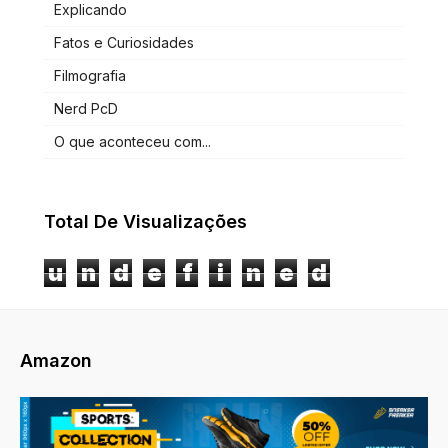
Explicando
Fatos e Curiosidades
Filmografia
Nerd PcD
O que aconteceu com...
Total De Visualizações
u
n
d
e
f
i
n
e
d
Amazon