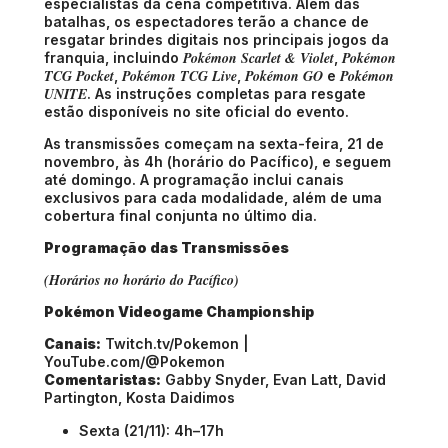
especialistas da cena competitiva. Além das
batalhas, os espectadores terão a chance de
resgatar brindes digitais nos principais jogos da
Pokémon Scarlet & Violet
Pokémon
franquia, incluindo
,
TCG Pocket
Pokémon TCG Live
Pokémon GO
Pokémon
,
,
e
UNITE
. As instruções completas para resgate
estão disponíveis no site oficial do evento.
As transmissões começam na sexta-feira, 21 de
novembro, às 4h (horário do Pacífico), e seguem
até domingo. A programação inclui canais
exclusivos para cada modalidade, além de uma
cobertura final conjunta no último dia.
Programação das Transmissões
(Horários no horário do Pacífico)
Pokémon Videogame Championship
Canais:
Twitch.tv/Pokemon |
YouTube.com/@Pokemon
Comentaristas:
Gabby Snyder, Evan Latt, David
Partington, Kosta Daidimos
Sexta (21/11): 4h–17h